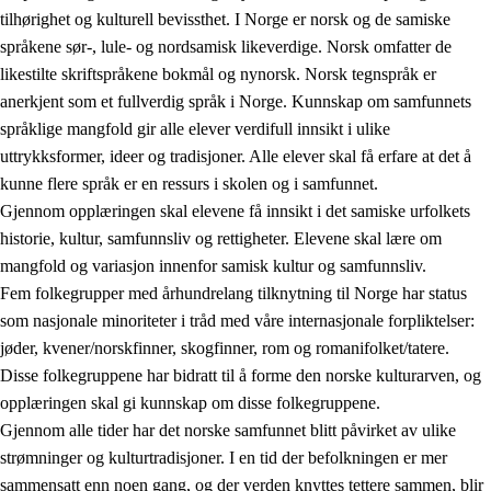
tilhørighet og kulturell bevissthet. I Norge er norsk og de samiske
språkene sør-, lule- og nordsamisk likeverdige. Norsk omfatter de
likestilte skriftspråkene bokmål og nynorsk. Norsk tegnspråk er
anerkjent som et fullverdig språk i Norge. Kunnskap om samfunnets
språklige mangfold gir alle elever verdifull innsikt i ulike
uttrykksformer, ideer og tradisjoner. Alle elever skal få erfare at det å
kunne flere språk er en ressurs i skolen og i samfunnet.
Gjennom opplæringen skal elevene få innsikt i det samiske urfolkets
historie, kultur, samfunnsliv og rettigheter. Elevene skal lære om
mangfold og variasjon innenfor samisk kultur og samfunnsliv.
Fem folkegrupper med århundrelang tilknytning til Norge har status
som nasjonale minoriteter i tråd med våre internasjonale forpliktelser:
jøder, kvener/norskfinner, skogfinner, rom og romanifolket/tatere.
Disse folkegruppene har bidratt til å forme den norske kulturarven, og
opplæringen skal gi kunnskap om disse folkegruppene.
Gjennom alle tider har det norske samfunnet blitt påvirket av ulike
strømninger og kulturtradisjoner. I en tid der befolkningen er mer
sammensatt enn noen gang, og der verden knyttes tettere sammen, blir