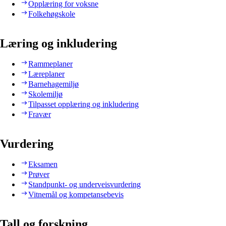
Opplæring for voksne
Folkehøgskole
Læring og inkludering
Rammeplaner
Læreplaner
Barnehagemiljø
Skolemiljø
Tilpasset opplæring og inkludering
Fravær
Vurdering
Eksamen
Prøver
Standpunkt- og underveisvurdering
Vitnemål og kompetansebevis
Tall og forskning