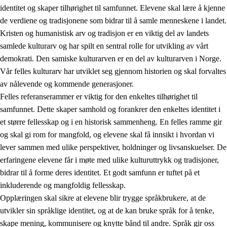
identitet og skaper tilhørighet til samfunnet. Elevene skal lære å kjenne
1.
Opplæringens verdigrunnlag
de verdiene og tradisjonene som bidrar til å samle menneskene i landet.
Kristen og humanistisk arv og tradisjon er en viktig del av landets
1.1
Menneskeverdet
samlede kulturarv og har spilt en sentral rolle for utvikling av vårt
1.2
Identitet og kulturelt mangfold
demokrati. Den samiske kulturarven er en del av kulturarven i Norge.
Vår felles kulturarv har utviklet seg gjennom historien og skal forvaltes
1.3
Kritisk tenkning og etisk bevissthet
av nålevende og kommende generasjoner.
1.4
Skaperglede, engasjement og utforskertrang
Felles referanserammer er viktig for den enkeltes tilhørighet til
samfunnet. Dette skaper samhold og forankrer den enkeltes identitet i
1.5
Respekt for naturen og miljøbevissthet
et større fellesskap og i en historisk sammenheng. En felles ramme gir
1.6
Demokrati og medvirkning
og skal gi rom for mangfold, og elevene skal få innsikt i hvordan vi
lever sammen med ulike perspektiver, holdninger og livsanskuelser. De
erfaringene elevene får i møte med ulike kulturuttrykk og tradisjoner,
bidrar til å forme deres identitet. Et godt samfunn er tuftet på et
inkluderende og mangfoldig fellesskap.
Opplæringen skal sikre at elevene blir trygge språkbrukere, at de
utvikler sin språklige identitet, og at de kan bruke språk for å tenke,
skape mening, kommunisere og knytte bånd til andre. Språk gir oss