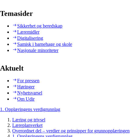
Temasider
Sikkerhet og beredskap
Læremidler
Digitalisering
Samisk i barnehage og skole
Nasjonale minoriteter
Aktuelt
For pressen
Høringer
Nyhetsvarsel
Om Udir
1. Opplæringens verdigrunnlag
Læring og trivsel
Læreplanverket
Overordnet del – verdier og prinsipper for grunnopplæringen
1. Opplæringens verdigrunnlag