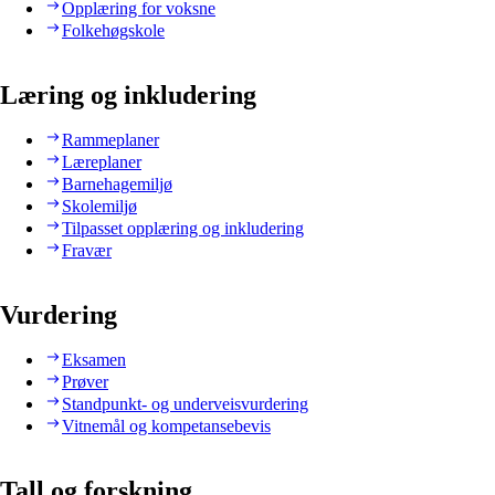
Opplæring for voksne
Folkehøgskole
Læring og inkludering
Rammeplaner
Læreplaner
Barnehagemiljø
Skolemiljø
Tilpasset opplæring og inkludering
Fravær
Vurdering
Eksamen
Prøver
Standpunkt- og underveisvurdering
Vitnemål og kompetansebevis
Tall og forskning