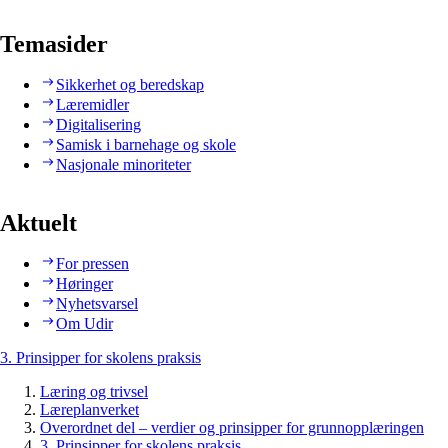
Temasider
Sikkerhet og beredskap
Læremidler
Digitalisering
Samisk i barnehage og skole
Nasjonale minoriteter
Aktuelt
For pressen
Høringer
Nyhetsvarsel
Om Udir
3. Prinsipper for skolens praksis
Læring og trivsel
Læreplanverket
Overordnet del – verdier og prinsipper for grunnopplæringen
3. Prinsipper for skolens praksis