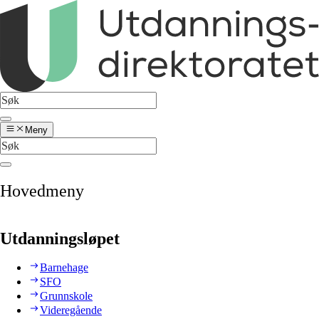
Meny
Hovedmeny
Utdanningsløpet
Barnehage
SFO
Grunnskole
Videregående