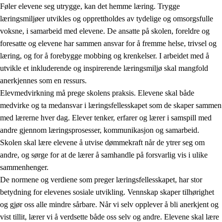
Føler elevene seg utrygge, kan det hemme læring. Trygge
læringsmiljøer utvikles og opprettholdes av tydelige og omsorgsfulle
voksne, i samarbeid med elevene. De ansatte på skolen, foreldre og
foresatte og elevene har sammen ansvar for å fremme helse, trivsel og
læring, og for å forebygge mobbing og krenkelser. I arbeidet med å
utvikle et inkluderende og inspirerende læringsmiljø skal mangfold
3.
Prinsipper for skolens praksis
anerkjennes som en ressurs.
3.1
Et inkluderende læringsmiljø
Elevmedvirkning må prege skolens praksis. Elevene skal både
medvirke og ta medansvar i læringsfellesskapet som de skaper sammen
3.2
Undervisning og tilpasset opplæring
med lærerne hver dag. Elever tenker, erfarer og lærer i samspill med
3.3
Samarbeid mellom hjem og skole
andre gjennom læringsprosesser, kommunikasjon og samarbeid.
Skolen skal lære elevene å utvise dømmekraft når de ytrer seg om
3.4
Opplæring i lærebedrift og arbeidsliv
andre, og sørge for at de lærer å samhandle på forsvarlig vis i ulike
3.5
Profesjonsfellesskap og skoleutvikling
sammenhenger.
De normene og verdiene som preger læringsfellesskapet, har stor
betydning for elevenes sosiale utvikling. Vennskap skaper tilhørighet
og gjør oss alle mindre sårbare. Når vi selv opplever å bli anerkjent og
vist tillit, lærer vi å verdsette både oss selv og andre. Elevene skal lære