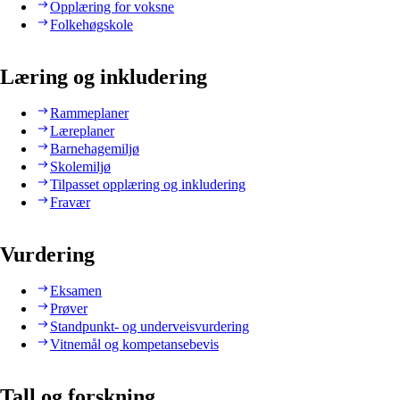
Opplæring for voksne
Folkehøgskole
Læring og inkludering
Rammeplaner
Læreplaner
Barnehagemiljø
Skolemiljø
Tilpasset opplæring og inkludering
Fravær
Vurdering
Eksamen
Prøver
Standpunkt- og underveisvurdering
Vitnemål og kompetansebevis
Tall og forskning