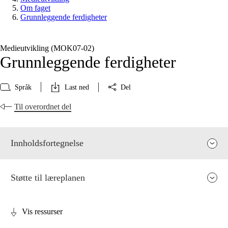
Om faget
Grunnleggende ferdigheter
Medieutvikling (MOK07‑02)
Grunnleggende ferdigheter
Språk
Last ned
Del
Til overordnet del
Innholdsfortegnelse
Støtte til læreplanen
Vis ressurser
Fagets relevans og sentrale verdier