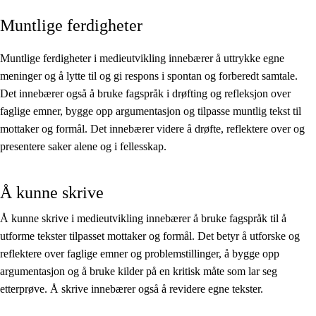
Muntlige ferdigheter
Kjerneelementer
Tverrfaglige temaer
Muntlige ferdigheter i medieutvikling innebærer å uttrykke egne
meninger og å lytte til og gi respons i spontan og forberedt samtale.
Grunnleggende ferdigheter
Det innebærer også å bruke fagspråk i drøfting og refleksjon over
faglige emner, bygge opp argumentasjon og tilpasse muntlig tekst til
mottaker og formål. Det innebærer videre å drøfte, reflektere over og
presentere saker alene og i fellesskap.
Å kunne skrive
Å kunne skrive i medieutvikling innebærer å bruke fagspråk til å
utforme tekster tilpasset mottaker og formål. Det betyr å utforske og
reflektere over faglige emner og problemstillinger, å bygge opp
argumentasjon og å bruke kilder på en kritisk måte som lar seg
etterprøve. Å skrive innebærer også å revidere egne tekster.