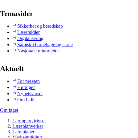
Temasider
Sikkerhet og beredskap
Læremidler
Digitalisering
Samisk i barnehage og skole
Nasjonale minoriteter
Aktuelt
For pressen
Høringer
Nyhetsvarsel
Om Udir
Om faget
Læring og trivsel
Læreplanverket
Læreplaner
Medieutvikling