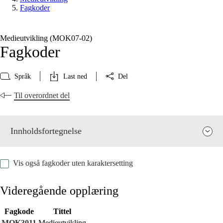
Fagkoder
Medieutvikling (MOK07‑02)
Fagkoder
Språk
Last ned
Del
Til overordnet del
Innholdsfortegnelse
Vis også fagkoder uten karaktersetting
Videregående opplæring
Fagkode
Tittel
Fagets relevans og sentrale verdier
MOK3011
Medieutvikling