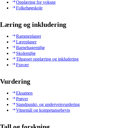
Opplæring for voksne
Folkehøgskole
Læring og inkludering
Rammeplaner
Læreplaner
Barnehagemiljø
Skolemiljø
Tilpasset opplæring og inkludering
Fravær
Vurdering
Eksamen
Prøver
Standpunkt- og underveisvurdering
Vitnemål og kompetansebevis
Tall og forskning