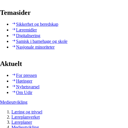
Temasider
Sikkerhet og beredskap
Læremidler
Digitalisering
Samisk i barnehage og skole
Nasjonale minoriteter
Aktuelt
For pressen
Høringer
Nyhetsvarsel
Om Udir
Medieutvikling
Læring og trivsel
Læreplanverket
Læreplaner
Medieutvikling