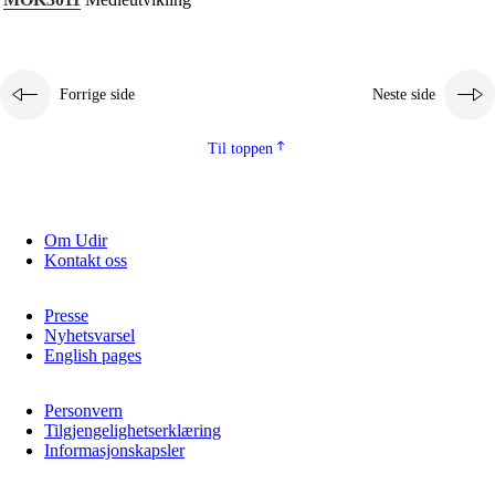
Kjerneelementer
Tverrfaglige temaer
Forrige side
Neste side
Grunnleggende ferdigheter
Til toppen
Om Udir
Kontakt oss
Presse
Nyhetsvarsel
English pages
Personvern
Tilgjengelighetserklæring
Informasjonskapsler