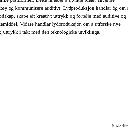
ulike plattformer. Dette inneber å utvikle idear, anvende
tøy og kommunisere auditivt. Lydproduksjon handlar òg om 
odskap, skape eit kreativt uttrykk og fortelje med auditive og
kemiddel. Vidare handlar lydproduksjon om å utforske nye
 uttrykk i takt med den teknologiske utviklinga.
Neste sid