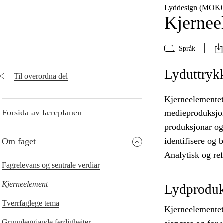
Lyddesign (MOK0
Kjernee
Språk
Lyduttryk
Til overordna del
Kjerneelementet 
Forsida av læreplanen
medieproduksjona
produksjonar og
identifisere og 
Om faget
Analytisk og ref
Fagrelevans og sentrale verdiar
Kjerneelement
Lydproduk
Tverrfaglege tema
Kjerneelementet
Grunnleggjande ferdigheiter