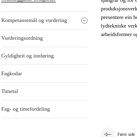
sjangrar og for 
produksjonsverk
presentere ein b
Kompetansemål og vurdering
lydtekniske ver
arbeidsformer og
Vurderingsordning
Gyldigheit og innføring
Fagkodar
Timetal
Fag- og timefordeling
Førre side