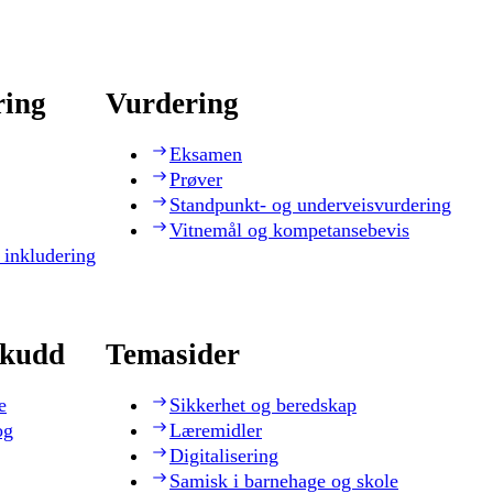
ring
Vurdering
Eksamen
Prøver
Standpunkt- og underveisvurdering
Vitnemål og kompetansebevis
 inkludering
skudd
Temasider
e
Sikkerhet og beredskap
og
Læremidler
Digitalisering
Samisk i barnehage og skole