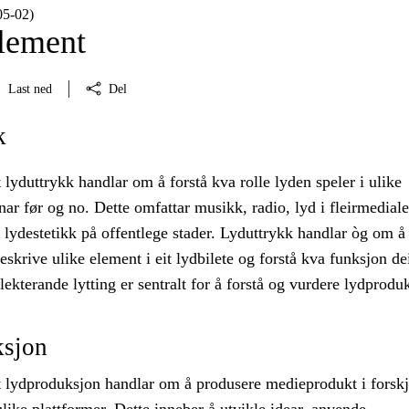
5‑02)
lement
Last ned
Del
k
lyduttrykk handlar om å forstå kva rolle lyden speler i ulike
r før og no. Dette omfattar musikk, radio, lyd i fleirmediale
 lydestetikk på offentlege stader. Lyduttrykk handlar òg om å
beskrive ulike element i eit lydbilete og forstå kva funksjon dei
lekterande lytting er sentralt for å forstå og vurdere lydprodu
sjon
 lydproduksjon handlar om å produsere medieprodukt i forskj