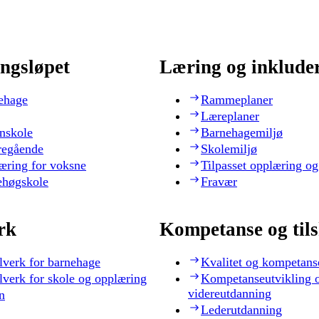
ngsløpet
Læring og inklude
ehage
Rammeplaner
Læreplaner
nskole
Barnehagemiljø
regående
Skolemiljø
æring for voksne
Tilpasset opplæring og
ehøgskole
Fravær
rk
Kompetanse og til
lverk for barnehage
Kvalitet og kompetans
lverk for skole og opplæring
Kompetanseutvikling 
videreutdanning
n
Lederutdanning