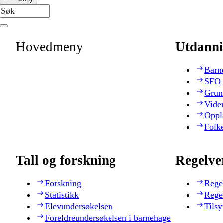
Hovedmeny
Utdanni
Barn
SFO
Grun
Vide
Oppl
Folk
Tall og forskning
Regelve
Forskning
Rege
Statistikk
Rege
Elevundersøkelsen
Tilsy
Foreldreundersøkelsen i barnehage