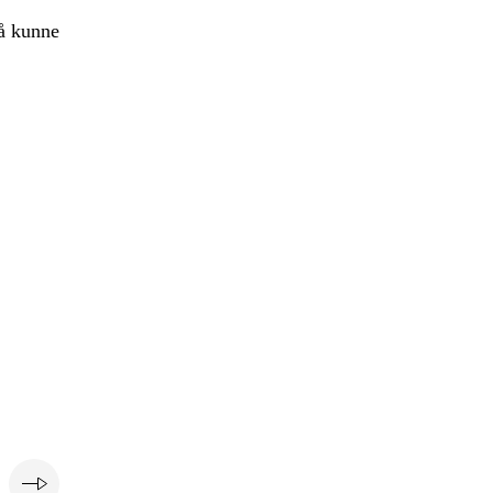
å kunne
e