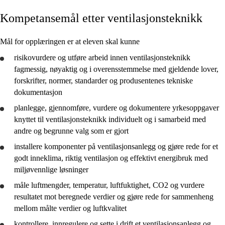
Kompetansemål etter ventilasjonsteknikk
Kjerneelementer
Tverrfaglige temaer
Mål for opplæringen er at eleven skal kunne
Grunnleggende ferdigheter
risikovurdere og utføre arbeid innen ventilasjonsteknikk
fagmessig, nøyaktig og i overensstemmelse med gjeldende lover,
forskrifter, normer, standarder og produsentenes tekniske
dokumentasjon
planlegge
,
gjennomføre
,
vurdere
og
dokumentere
yrkesoppgaver
Elenergi og automatisering
knyttet til ventilasjonsteknikk individuelt og i samarbeid med
andre og begrunne valg som er gjort
Kulde- og varmepumpeteknikk
installere komponenter på ventilasjonsanlegg og
gjøre rede for
et
Ventilasjonsteknikk
godt inneklima, riktig ventilasjon og effektivt energibruk med
miljøvennlige løsninger
måle luftmengder, temperatur, luftfuktighet, CO2 og
vurdere
resultatet mot beregnede verdier og
gjøre rede for
sammenheng
mellom målte verdier og luftkvalitet
kontrollere, innregulere og sette i drift et ventilasjonsanlegg og