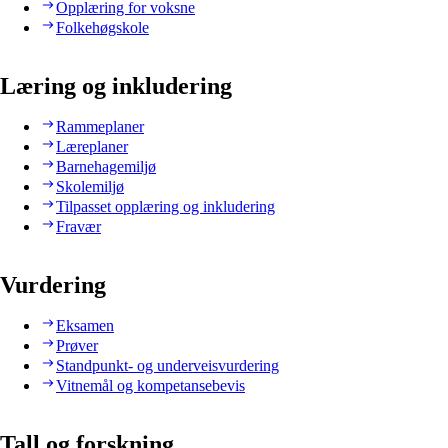
Opplæring for voksne
Folkehøgskole
Læring og inkludering
Rammeplaner
Læreplaner
Barnehagemiljø
Skolemiljø
Tilpasset opplæring og inkludering
Fravær
Vurdering
Eksamen
Prøver
Standpunkt- og underveisvurdering
Vitnemål og kompetansebevis
Tall og forskning