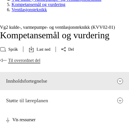
Kompetansemål og vurdering
Ventilasjonsteknikk
Vg2 kulde-, varmepumpe- og ventilasjonsteknikk (KVV02‑01)
Kompetansemål og vurdering
Språk
Last ned
Del
Til overordnet del
Innholdsfortegnelse
Støtte til læreplanen
Vis ressurser
Fagenes relevans og sentrale verdier