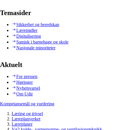
Temasider
Sikkerhet og beredskap
Læremidler
Digitalisering
Samisk i barnehage og skole
Nasjonale minoriteter
Aktuelt
For pressen
Høringer
Nyhetsvarsel
Om Udir
Kompetansemål og vurdering
Læring og trivsel
Læreplanverket
Læreplaner
Vg2 kulde-, varmepumpe- og ventilasjonsteknikk