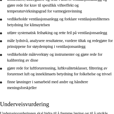
gjøre rede for
krav til spesifikk vifteeffekt og
temperaturvirkningsgrad for varmegjenvinning
vedlikeholde ventilasjonsanlegg og forklare ventilasjonsfilternes
betydning for klimaytelsen
utføre systematisk feilsøking og rette feil på ventilasjonsanlegg
måle lydnivå,
analysere
resultatene,
vurdere
tiltak og redegjøre for
prinsippene for støydemping i ventilasjonsanlegg
vedlikeholde måleverktøy og instrumenter og
gjøre rede for
kalibrering av disse
gjøre rede for
luftforurensning, luftkvalitetsklasser, filtrering av
forurenset luft og inneklimaets betydning for folkehelse og trivsel
finne løsninger i samarbeid med andre og håndtere
meningsforskjeller
Underveisvurdering
Underveisvurderingen skal bidra til å fremme læring og til å utvikle