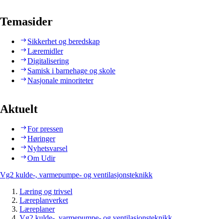
Temasider
Sikkerhet og beredskap
Læremidler
Digitalisering
Samisk i barnehage og skole
Nasjonale minoriteter
Aktuelt
For pressen
Høringer
Nyhetsvarsel
Om Udir
Vg2 kulde-, varmepumpe- og ventilasjonsteknikk
Læring og trivsel
Læreplanverket
Læreplaner
Vg2 kulde-, varmepumpe- og ventilasjonsteknikk