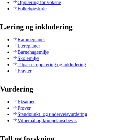
Opplæring for voksne
Folkehøgskole
Læring og inkludering
Rammeplaner
Læreplaner
Barnehagemiljø
Skolemiljø
Tilpasset opplæring og inkludering
Fravær
Vurdering
Eksamen
Prøver
Standpunkt- og underveisvurdering
Vitnemål og kompetansebevis
Tall og forskning