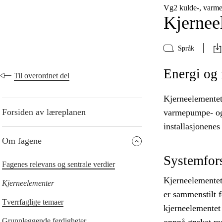
Vg2 kulde-, varm
Kjernee
Språk
Energi og 
Til overordnet del
Kjerneelementet
Forsiden av læreplanen
varmepumpe- og 
installasjonenes
Om fagene
Systemfors
Fagenes relevans og sentrale verdier
Kjerneelementet
Kjerneelementer
er sammenstilt f
Tverrfaglige temaer
kjerneelementet
Grunnleggende ferdigheter