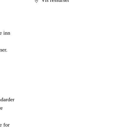
Vis ressurser
e inn
mer.
ndarder
re
e for