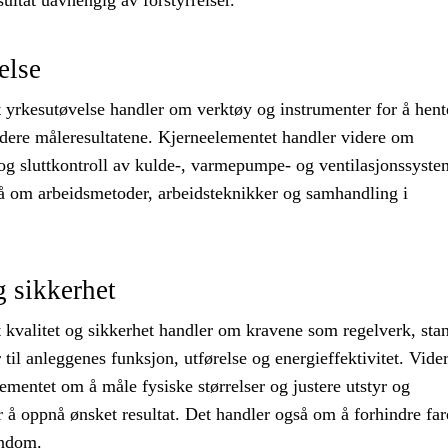
ultat uavhengig av forstyrrelser.
else
 yrkesutøvelse handler om verktøy og instrumenter for å hent
dere måleresultatene. Kjerneelementet handler videre om
g sluttkontroll av kulde-, varmepumpe- og ventilasjonssyste
å om arbeidsmetoder, arbeidsteknikker og samhandling i
g sikkerhet
 kvalitet og sikkerhet handler om kravene som regelverk, sta
 til anleggenes funksjon, utførelse og energieffektivitet. Vide
ementet om å måle fysiske størrelser og justere utstyr og
å oppnå ønsket resultat. Det handler også om å forhindre far
endom.