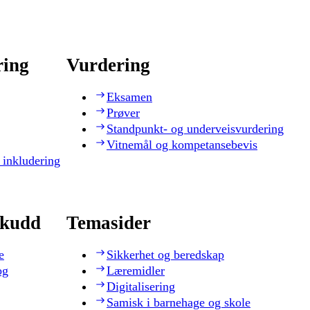
ring
Vurdering
Eksamen
Prøver
Standpunkt- og underveisvurdering
Vitnemål og kompetansebevis
 inkludering
skudd
Temasider
e
Sikkerhet og beredskap
og
Læremidler
Digitalisering
Samisk i barnehage og skole