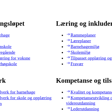
ngsløpet
Læring og inklude
ehage
Rammeplaner
Læreplaner
nskole
Barnehagemiljø
regående
Skolemiljø
æring for voksne
Tilpasset opplæring og
ehøgskole
Fravær
rk
Kompetanse og til
lverk for barnehage
Kvalitet og kompetans
lverk for skole og opplæring
Kompetanseutvikling 
videreutdanning
n
Lederutdanning