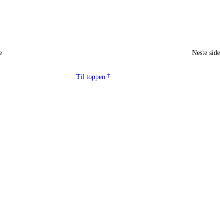
e
Neste sid
Til toppen