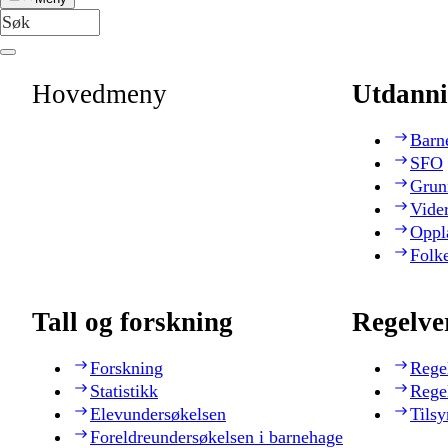
Hovedmeny
Utdanni
Barn
SFO
Grun
Vide
Oppl
Folk
Tall og forskning
Regelve
Forskning
Rege
Statistikk
Rege
Elevundersøkelsen
Tilsy
Foreldreundersøkelsen i barnehage