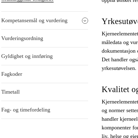
oppnå ønsket res
Yrkesutøv
Kompetansemål og vurdering
Kjerneelementet
Vurderingsordning
måledata og vur
dokumentasjon o
Gyldighet og innføring
Det handler ogs
yrkesutøvelsen.
Fagkoder
Kvalitet o
Timetall
Kjerneelementet
Fag- og timefordeling
og normer setter
handler kjerneel
komponenter for 
liv, helse og ei