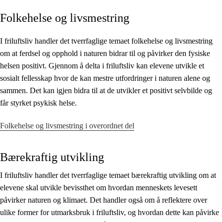
Folkehelse og livsmestring
Kjerneelementer
Tverrfaglige temaer
I friluftsliv handler det tverrfaglige temaet folkehelse og livsmestring
om at ferdsel og opphold i naturen bidrar til og påvirker den fysiske
Grunnleggende ferdigheter
helsen positivt. Gjennom å delta i friluftsliv kan elevene utvikle et
sosialt fellesskap hvor de kan mestre utfordringer i naturen alene og
sammen. Det kan igjen bidra til at de utvikler et positivt selvbilde og
får styrket psykisk helse.
Folkehelse og livsmestring i overordnet del
Bærekraftig utvikling
I friluftsliv handler det tverrfaglige temaet bærekraftig utvikling om at
elevene skal utvikle bevissthet om hvordan menneskets levesett
påvirker naturen og klimaet. Det handler også om å reflektere over
ulike former for utmarksbruk i friluftsliv, og hvordan dette kan påvirke