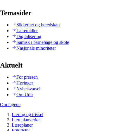
Temasider
Sikkerhet og beredskap
Læremidler
Digitalisering
Samisk i barnehage og skole
Nasjonale minoriteter
Aktuelt
For pressen
Høringer
Nyhetsvarsel
Om Udir
Om fagene
Læring og trivsel
Læreplanverket
Læreplaner
Friluftsliv