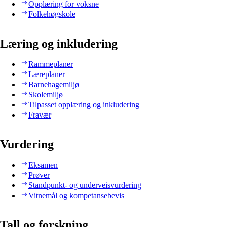
Opplæring for voksne
Folkehøgskole
Læring og inkludering
Rammeplaner
Læreplaner
Barnehagemiljø
Skolemiljø
Tilpasset opplæring og inkludering
Fravær
Vurdering
Eksamen
Prøver
Standpunkt- og underveisvurdering
Vitnemål og kompetansebevis
Tall og forskning