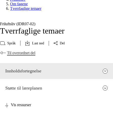
Om fagene
Tverrfaglige temaer
Friluftsliv (IDR07‑02)
Tverrfaglige temaer
Språk
Last ned
Del
Til overordnet del
Innholdsfortegnelse
Støtte til læreplanen
Vis ressurser
Fagenes relevans og sentrale verdier