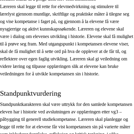
Læreren skal legge til rette for elevmedvirkning og stimulere til
lærelyst gjennom muntlige, skriftlige og praktiske måter å tilegne seg
og vise kompetanse i faget på, og gjennom å la elevene få være
nysgjerrige og aktivt kunnskapssøkende. Læreren og elevene skal
være i dialog om elevenes utvikling i historie. Elevene skal få mulighet
til å prøve seg fram. Med utgangspunkt i kompetansen elevene viser,
skal de få mulighet til å sette ord på hva de opplever at de får til, og
reflektere over egen faglig utvikling. Læreren skal gi veiledning om
videre læring og tilpasse opplæringen slik at elevene kan bruke
veiledningen for å utvikle kompetansen sin i historie.
Standpunktvurdering
Standpunktkarakteren skal være uttrykk for den samlede kompetansen
eleven har i historie ved avslutningen av opplæringen etter vg3 –
påbygging til generell studiekompetanse. Læreren skal planlegge og
legge til rette for at elevene får vist kompetansen sin på varierte måter