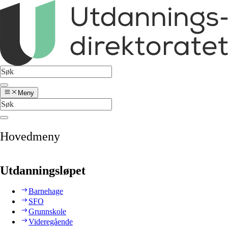
Meny
Hovedmeny
Utdanningsløpet
Barnehage
SFO
Grunnskole
Videregående