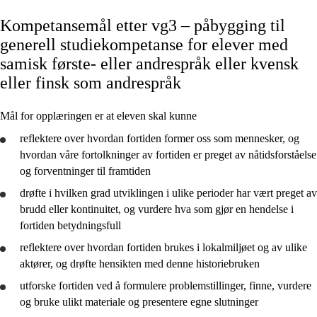
Kompetansemål etter vg3 – påbygging til
Kjerneelementer
generell studiekompetanse for elever med
Tverrfaglige temaer
samisk første- eller andrespråk eller kvensk
eller finsk som andrespråk
Grunnleggende ferdigheter
Mål for opplæringen er at eleven skal kunne
reflektere
over hvordan fortiden former oss som mennesker, og
hvordan våre fortolkninger av fortiden er preget av nåtidsforståelse
Vg2 studieforberedende
og forventninger til framtiden
Vg3 studieforberedende
drøfte
i hvilken grad utviklingen i ulike perioder har vært preget av
brudd eller kontinuitet, og
vurdere
hva som gjør en hendelse i
Vg3 påbygg
fortiden betydningsfull
Vg3 påbygg – samisk, kvensk eller finsk
reflektere
over hvordan fortiden brukes i lokalmiljøet og av ulike
aktører, og
drøfte
hensikten med denne historiebruken
utforske
fortiden ved å formulere problemstillinger, finne,
vurdere
og
bruke
ulikt materiale og
presentere
egne slutninger