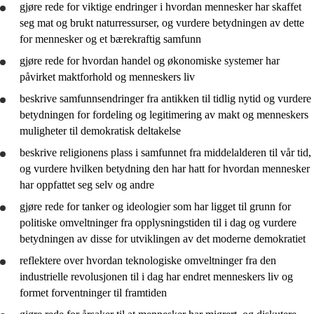
gjøre rede for
viktige endringer i hvordan mennesker har skaffet
seg mat og brukt naturressurser, og
vurdere
betydningen av dette
for mennesker og et bærekraftig samfunn
gjøre rede for
hvordan handel og økonomiske systemer har
påvirket maktforhold og menneskers liv
beskrive
samfunnsendringer fra antikken til tidlig nytid og
vurdere
betydningen for fordeling og legitimering av makt og menneskers
muligheter til demokratisk deltakelse
beskrive
religionens plass i samfunnet fra middelalderen til vår tid,
og
vurdere
hvilken betydning den har hatt for hvordan mennesker
har oppfattet seg selv og andre
gjøre rede for
tanker og ideologier som har ligget til grunn for
politiske omveltninger fra opplysningstiden til i dag og
vurdere
betydningen av disse for utviklingen av det moderne demokratiet
reflektere
over hvordan teknologiske omveltninger fra den
industrielle revolusjonen til i dag har endret menneskers liv og
formet forventninger til framtiden