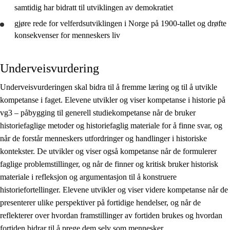
samtidig har bidratt til utviklingen av demokratiet
gjøre rede for
velferdsutviklingen i Norge på 1900-tallet og
drøfte
konsekvenser for menneskers liv
Underveisvurdering
Underveisvurderingen skal bidra til å fremme læring og til å utvikle
kompetanse i faget. Elevene utvikler og viser kompetanse i historie på
vg3 – påbygging til generell studiekompetanse når de bruker
historiefaglige metoder og historiefaglig materiale for å finne svar, og
når de forstår menneskers utfordringer og handlinger i historiske
kontekster. De utvikler og viser også kompetanse når de formulerer
faglige problemstillinger, og når de finner og kritisk bruker historisk
materiale i refleksjon og argumentasjon til å konstruere
historiefortellinger. Elevene utvikler og viser videre kompetanse når de
presenterer ulike perspektiver på fortidige hendelser, og når de
reflekterer over hvordan framstillinger av fortiden brukes og hvordan
fortiden bidrar til å prege dem selv som mennesker.