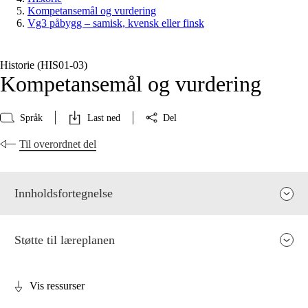
Kompetansemål og vurdering
Vg3 påbygg – samisk, kvensk eller finsk
Historie (HIS01‑03)
Kompetansemål og vurdering
Språk
Last ned
Del
Til overordnet del
Innholdsfortegnelse
Støtte til læreplanen
Vis ressurser
Fagets relevans og sentrale verdier