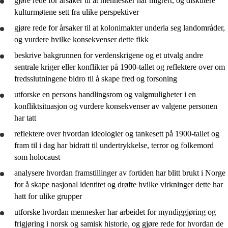
gjøre rede for
årsaker til at mennesker har migrert, og diskutere
kulturmøtene sett fra ulike perspektiver
gjøre rede for
årsaker til at kolonimakter underla seg landområder,
og
vurdere
hvilke konsekvenser dette fikk
beskrive
bakgrunnen for verdenskrigene og et utvalg andre
sentrale kriger eller konflikter på 1900-tallet og
reflektere
over om
fredsslutningene bidro til å skape fred og forsoning
utforske
en persons handlingsrom og valgmuligheter i en
konfliktsituasjon og
vurdere
konsekvenser av valgene personen
har tatt
reflektere
over hvordan ideologier og tankesett på 1900-tallet og
fram til i dag har bidratt til undertrykkelse, terror og folkemord
som holocaust
analysere
hvordan framstillinger av fortiden har blitt brukt i Norge
for å skape nasjonal identitet og
drøfte
hvilke virkninger dette har
hatt for ulike grupper
utforske
hvordan mennesker har arbeidet for myndiggjøring og
frigjøring i norsk og samisk historie, og
gjøre rede for
hvordan de