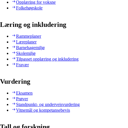
Opplæring for voksne
Folkehøgskole
Læring og inkludering
Rammeplaner
Læreplaner
Barnehagemiljø
Skolemiljø
Tilpasset opplæring og inkludering
Fravær
Vurdering
Eksamen
Prøver
Standpunkt- og underveisvurdering
Vitnemål og kompetansebevis
Tall og forskning