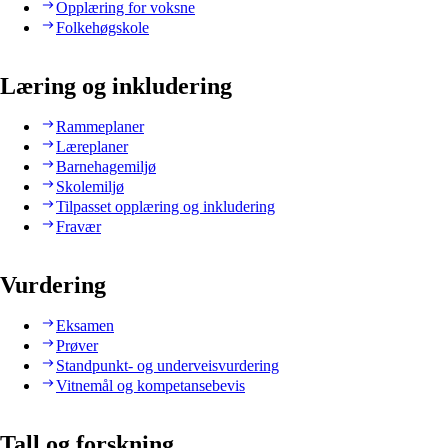
Opplæring for voksne
Folkehøgskole
Læring og inkludering
Rammeplaner
Læreplaner
Barnehagemiljø
Skolemiljø
Tilpasset opplæring og inkludering
Fravær
Vurdering
Eksamen
Prøver
Standpunkt- og underveisvurdering
Vitnemål og kompetansebevis
Tall og forskning