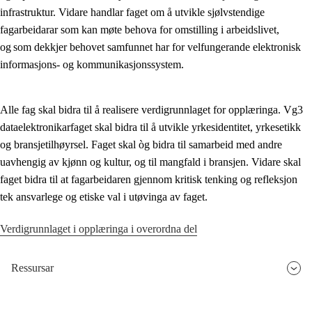
infrastruktur. Vidare handlar faget om å utvikle sjølvstendige
Kjerneelement
fagarbeidarar som kan møte behova for omstilling i arbeidslivet,
og som dekkjer behovet samfunnet har for velfungerande elektronisk
Tverrfaglege tema
informasjons- og kommunikasjonssystem.
Grunnleggjande ferdigheiter
Alle fag skal bidra til å realisere verdigrunnlaget for opplæringa. Vg3
dataelektronikarfaget skal bidra til å utvikle yrkesidentitet, yrkesetikk
og bransjetilhøyrsel. Faget skal òg bidra til samarbeid med andre
uavhengig av kjønn og kultur, og til mangfald i bransjen. Vidare skal
faget bidra til at fagarbeidaren gjennom kritisk tenking og refleksjon
tek ansvarlege og etiske val i utøvinga av faget.
Verdigrunnlaget i opplæringa i overordna del
Ressursar