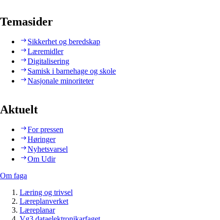
Temasider
Sikkerhet og beredskap
Læremidler
Digitalisering
Samisk i barnehage og skole
Nasjonale minoriteter
Aktuelt
For pressen
Høringer
Nyhetsvarsel
Om Udir
Om faga
Læring og trivsel
Læreplanverket
Læreplanar
Vg3 dataelektronikarfaget