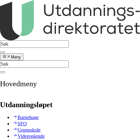
Meny
Hovedmeny
Utdanningsløpet
Barnehage
SFO
Grunnskole
Videregående