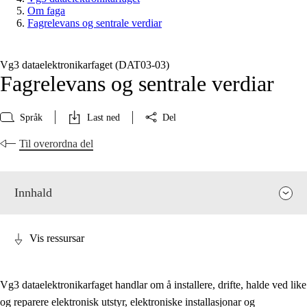
Om faga
Fagrelevans og sentrale verdiar
Vg3 dataelektronikarfaget (DAT03‑03)
Fagrelevans og sentrale verdiar
Språk
Last ned
Del
Til overordna del
Innhald
Vis ressursar
Vg3 dataelektronikarfaget handlar om å installere, drifte, halde ved like
og reparere elektronisk utstyr, elektroniske installasjonar og
Fagrelevans og sentrale verdiar