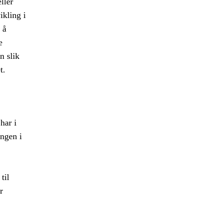
ller
kling i
 å
e
n slik
t.
har i
ngen i
til
r