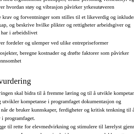
er hvordan støy og vibrasjon påvirker yrkesutøveren
 krav og forventninger som stilles til et likeverdig og inklud
skap, og
beskrive
hvilke plikter og rettigheter arbeidsgiver og
har i arbeidslivet
er fordeler og ulemper ved ulike entrepriseformer
osjekter, beregne kostnader og
drøfte
faktorer som påvirker
lønnsomhet
vurdering
ngen skal bidra til å fremme læring og til å utvikle kompeta
g utvikler kompetanse i programfaget dokumentasjon og
r de bruker kunnskaper, ferdigheter og kritisk tenkning til å
 i programfaget.
ge til rette for elevmedvirkning og stimulere til lærelyst gje