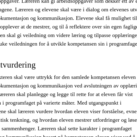
soppgaver. Læreren kan gi arbeidsoppgaver som dekker ett av e
gene. Læreren og elevene skal være i dialog om elevenes utvi
kumentasjon og kommunikasjon. Elevene skal få mulighet til
opplever at de mestrer, og til å reflektere over sin egen faglig
en skal gi veiledning om videre læring og tilpasse opplæringe
uke veiledningen for å utvikle kompetansen sin i programfage
tvurdering
teren skal være uttrykk for den samlede kompetansen eleven 
okumentasjon og kommunikasjon ved avslutningen av opplæri
reren skal planlegge og legge til rette for at eleven får vist
 i programfaget på varierte måter. Med utgangspunkt i
e skal læreren vurdere hvordan eleven viser forståelse, evne 
itisk tenkning, og hvordan eleven mestrer utfordringer og løse
e sammenhenger. Læreren skal sette karakter i programfaget