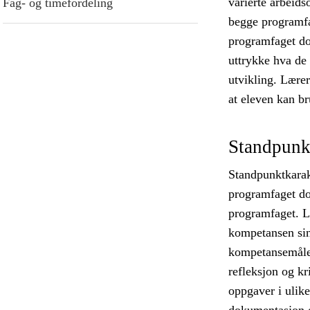
varierte arbeid
Fag- og timefordeling
begge programfa
programfaget do
uttrykke hva de 
utvikling. Lærer
at eleven kan br
Standpunk
Standpunktkarak
programfaget d
programfaget. Læ
kompetansen sin
kompetansemålen
refleksjon og kr
oppgaver i ulik