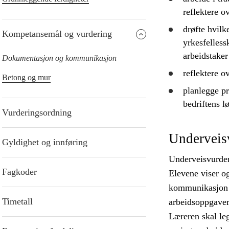
reflektere
ov
drøfte
hvilke
Kompetansemål og vurdering
yrkesfelles
arbeidstaker 
Dokumentasjon og kommunikasjon
reflektere
ov
Betong og mur
planlegge
pr
bedriftens 
Vurderingsordning
Underveis
Gyldighet og innføring
Underveisvurderi
Fagkoder
Elevene viser o
kommunikasjon nå
Timetall
arbeidsoppgaver
Læreren skal leg