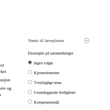
Støtte til læreplanen
Eksempler på sammenhenger
Ingen valgte
for
rket
Kjerneelementer
tasjon
Tverrfaglige tema
ere og
Grunnleggende ferdigheter
n
Kompetansemål
g