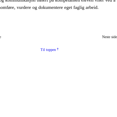
g kommunikasjon basert på kompetansen eleven viser ved å
nomføre, vurdere og dokumentere eget faglig arbeid.
e
Neste sid
Til toppen