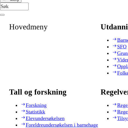
Hovedmeny
Utdanni
Barn
SFO
Grun
Vide
Oppl
Folk
Tall og forskning
Regelve
Forskning
Rege
Statistikk
Rege
Elevundersøkelsen
Tilsy
Foreldreundersøkelsen i barnehage