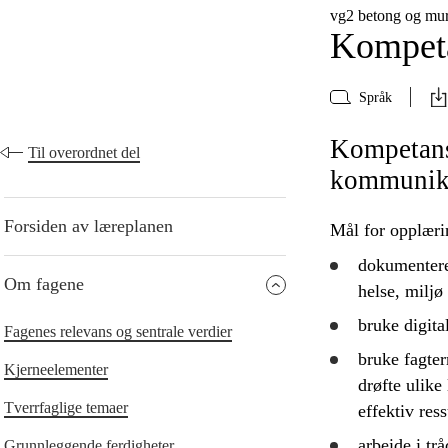
vg2 betong og m
Kompeta
Språk
Kompetans
Til overordnet del
kommunik
Forsiden av læreplanen
Mål for opplæri
dokumenter
Om fagene
helse, miljø
bruke
digita
Fagenes relevans og sentrale verdier
bruke
fagter
Kjerneelementer
drøfte
ulike 
Tverrfaglige temaer
effektiv res
arbeide i t
Grunnleggende ferdigheter