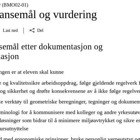
ur (BMO02‑01)
nsemål og vurdering
Last ned
Del
emål etter dokumentasjon og
asjon
ngen er at eleven skal kunne
e
og kvalitetssikre arbeidsoppdrag, følge gjeldende regelverk 
 og sikkerhet og
drøfte
konsekvensene av å ikke følge regelve
le verktøy til geometriske beregninger, tegninger og dokumen
minologi for å kommunisere med kolleger og andre yrkesutøv
løsninger som bidrar til å minimere miljøavtrykket og sikre e
sursutnyttelse
råd med ergonomiske prinsipper,
bruke
personlig verneutstyr o