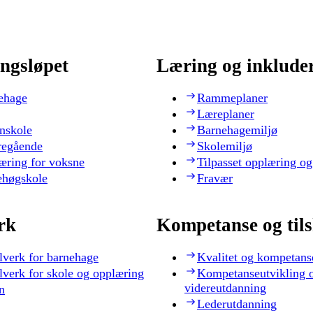
ngsløpet
Læring og inklude
ehage
Rammeplaner
Læreplaner
nskole
Barnehagemiljø
regående
Skolemiljø
æring for voksne
Tilpasset opplæring og
ehøgskole
Fravær
rk
Kompetanse og til
lverk for barnehage
Kvalitet og kompetans
lverk for skole og opplæring
Kompetanseutvikling 
videreutdanning
n
Lederutdanning