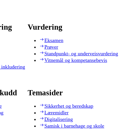
ring
Vurdering
Eksamen
Prøver
Standpunkt- og underveisvurdering
Vitnemål og kompetansebevis
 inkludering
skudd
Temasider
e
Sikkerhet og beredskap
og
Læremidler
Digitalisering
Samisk i barnehage og skole