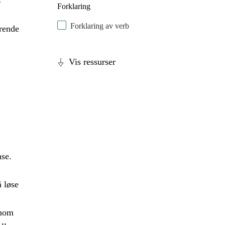
Forklaring
Forklaring av verb
erende
Vis ressurser
nse.
 løse
nnom