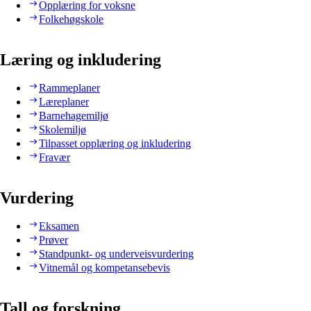
Opplæring for voksne
Folkehøgskole
Læring og inkludering
Rammeplaner
Læreplaner
Barnehagemiljø
Skolemiljø
Tilpasset opplæring og inkludering
Fravær
Vurdering
Eksamen
Prøver
Standpunkt- og underveisvurdering
Vitnemål og kompetansebevis
Tall og forskning