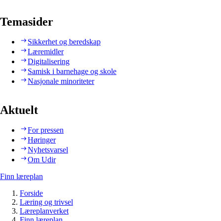
Temasider
Sikkerhet og beredskap
Læremidler
Digitalisering
Samisk i barnehage og skole
Nasjonale minoriteter
Aktuelt
For pressen
Høringer
Nyhetsvarsel
Om Udir
Finn læreplan
Forside
Læring og trivsel
Læreplanverket
Finn læreplan