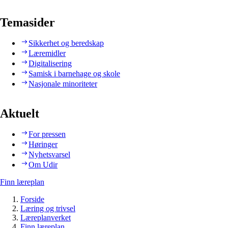
Temasider
Sikkerhet og beredskap
Læremidler
Digitalisering
Samisk i barnehage og skole
Nasjonale minoriteter
Aktuelt
For pressen
Høringer
Nyhetsvarsel
Om Udir
Finn læreplan
Forside
Læring og trivsel
Læreplanverket
Finn læreplan