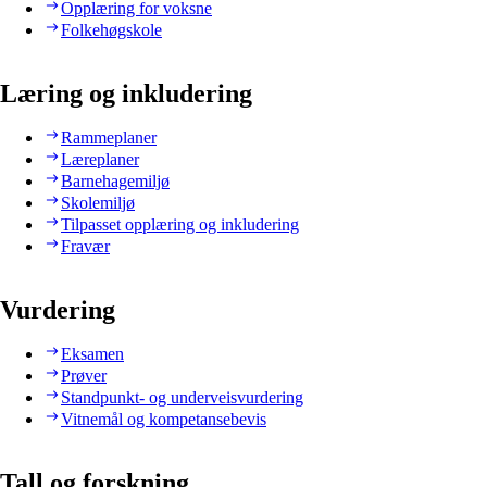
Opplæring for voksne
Folkehøgskole
Læring og inkludering
Rammeplaner
Læreplaner
Barnehagemiljø
Skolemiljø
Tilpasset opplæring og inkludering
Fravær
Vurdering
Eksamen
Prøver
Standpunkt- og underveisvurdering
Vitnemål og kompetansebevis
Tall og forskning