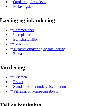
Opplæring for voksne
Folkehøgskole
Læring og inkludering
Rammeplaner
Læreplaner
Barnehagemiljø
Skolemiljø
Tilpasset opplæring og inkludering
Fravær
Vurdering
Eksamen
Prøver
Standpunkt- og underveisvurdering
Vitnemål og kompetansebevis
Tall og forskning