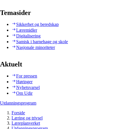
Temasider
Sikkerhet og beredskap
Læremidler
Digitalisering
Samisk i barnehage og skole
Nasjonale minoriteter
Aktuelt
For pressen
Høringer
Nyhetsvarsel
Om Udir
Utdanningsprogram
Forside
Læring og trivsel
Læreplanverket
Utdanningsprogram