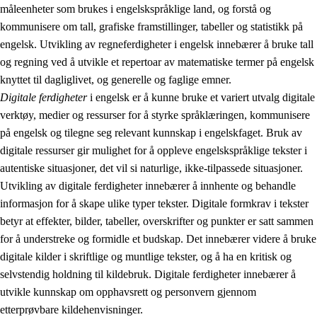
måleenheter som brukes i engelskspråklige land, og forstå og
kommunisere om tall, grafiske framstillinger, tabeller og statistikk på
engelsk. Utvikling av regneferdigheter i engelsk innebærer å bruke tall
og regning ved å utvikle et repertoar av matematiske termer på engelsk
knyttet til dagliglivet, og generelle og faglige emner.
Digitale ferdigheter
i engelsk er å kunne bruke et variert utvalg digitale
verktøy, medier og ressurser for å styrke språklæringen, kommunisere
på engelsk og tilegne seg relevant kunnskap i engelskfaget. Bruk av
digitale ressurser gir mulighet for å oppleve engelskspråklige tekster i
autentiske situasjoner, det vil si naturlige, ikke-tilpassede situasjoner.
Utvikling av digitale ferdigheter innebærer å innhente og behandle
informasjon for å skape ulike typer tekster. Digitale formkrav i tekster
betyr at effekter, bilder, tabeller, overskrifter og punkter er satt sammen
for å understreke og formidle et budskap. Det innebærer videre å bruke
digitale kilder i skriftlige og muntlige tekster, og å ha en kritisk og
selvstendig holdning til kildebruk. Digitale ferdigheter innebærer å
utvikle kunnskap om opphavsrett og personvern gjennom
etterprøvbare kildehenvisninger.