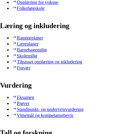
Opplæring for voksne
Folkehøgskole
Læring og inkludering
Rammeplaner
Læreplaner
Barnehagemiljø
Skolemiljø
Tilpasset opplæring og inkludering
Fravær
Vurdering
Eksamen
Prøver
Standpunkt- og underveisvurdering
Vitnemål og kompetansebevis
Tall og forskning