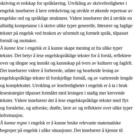
skriving et redskap for språklæring. Utvikling av skriveferdigheter i
engelsk innebærer å lære rettskriving og utvikle et økende repertoar av
engelske ord og språklige strukturer. Videre innebærer det å utvikle en
allsidig kompetanse i å skrive ulike typer generelle, litterære og faglige
tekster på engelsk ved bruken av uformelt og formelt språk, tilpasset
formål og mottaker.
Å kunne lese
i engelsk er å kunne skape mening ut fra ulike typer
tekster. Det betyr å lese engelskspråklige tekster for å forstå, reflektere
over og tilegne seg innsikt og kunnskap på tvers av kulturer og fagfelt.
Det innebærer videre å forberede, utføre og bearbeide lesing av
engelskspråklige tekster til forskjellige formål, og av varierende lengde
og kompleksitet. Utvikling av leseferdigheter i engelsk er å ta i bruk
lesestrategier tilpasset formålet med lesingen i stadig mer krevende
tekster. Videre innebærer det å lese engelskspråklige tekster med flyt
og forståelse, og utforske, drøfte, lære av og reflektere over ulike typer
informasjon.
Å kunne regne
i engelsk er å kunne bruke relevante matematiske
begreper på engelsk i ulike situasjoner. Det innebærer å kjenne til