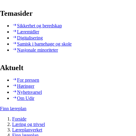
Temasider
Sikkerhet og beredskap
Læremidler
Digitalisering
Samisk i barnehage og skole
Nasjonale minoriteter
Aktuelt
For pressen
Høringer
Nyhetsvarsel
Om Udir
Finn læreplan
Forside
Læring og trivsel
Læreplanverket
Finn læreplan