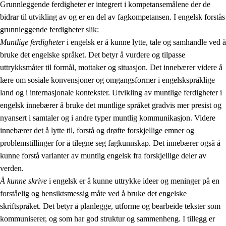
Grunnleggende ferdigheter er integrert i kompetansemålene der de
bidrar til utvikling av og er en del av fagkompetansen. I engelsk forstås
grunnleggende ferdigheter slik:
Muntlige ferdigheter
i engelsk er å kunne lytte, tale og samhandle ved å
bruke det engelske språket. Det betyr å vurdere og tilpasse
uttrykksmåter til formål, mottaker og situasjon. Det innebærer videre å
lære om sosiale konvensjoner og omgangsformer i engelskspråklige
land og i internasjonale kontekster. Utvikling av muntlige ferdigheter i
engelsk innebærer å bruke det muntlige språket gradvis mer presist og
nyansert i samtaler og i andre typer muntlig kommunikasjon. Videre
innebærer det å lytte til, forstå og drøfte forskjellige emner og
problemstillinger for å tilegne seg fagkunnskap. Det innebærer også å
kunne forstå varianter av muntlig engelsk fra forskjellige deler av
verden.
Å kunne skrive
i engelsk er å kunne uttrykke ideer og meninger på en
forståelig og hensiktsmessig måte ved å bruke det engelske
skriftspråket. Det betyr å planlegge, utforme og bearbeide tekster som
kommuniserer, og som har god struktur og sammenheng. I tillegg er