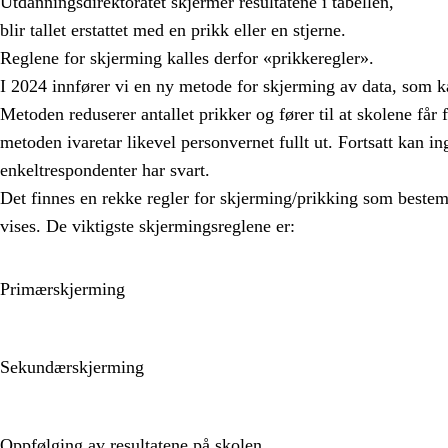
Utdanningsdirektoratet skjermer resultatene i tabellen,
blir tallet erstattet med en prikk eller en stjerne.
Reglene for skjerming kalles derfor «prikkeregler».
I 2024 innfører vi en ny metode for skjerming av data, som k
Metoden reduserer antallet prikker og fører til at skolene får 
metoden ivaretar likevel personvernet fullt ut. Fortsatt kan i
enkeltrespondenter har svart.
Det finnes en rekke regler for skjerming/prikking som beste
vises. De viktigste skjermingsreglene er:
Primærskjerming
Sekundærskjerming
Oppfølging av resultatene på skolen