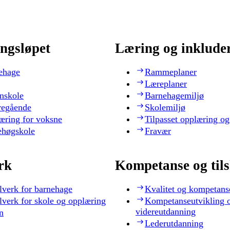
ngsløpet
Læring og inklude
ehage
Rammeplaner
Læreplaner
nskole
Barnehagemiljø
regående
Skolemiljø
æring for voksne
Tilpasset opplæring og
ehøgskole
Fravær
rk
Kompetanse og til
lverk for barnehage
Kvalitet og kompetans
lverk for skole og opplæring
Kompetanseutvikling 
videreutdanning
n
Lederutdanning