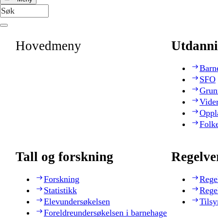
Hovedmeny
Utdanni
Barn
SFO
Grun
Vide
Oppl
Folk
Tall og forskning
Regelve
Forskning
Rege
Statistikk
Rege
Elevundersøkelsen
Tilsy
Foreldreundersøkelsen i barnehage