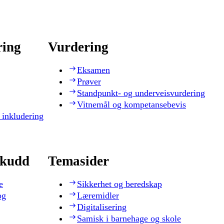
ring
Vurdering
Eksamen
Prøver
Standpunkt- og underveisvurdering
Vitnemål og kompetansebevis
 inkludering
skudd
Temasider
e
Sikkerhet og beredskap
og
Læremidler
Digitalisering
Samisk i barnehage og skole