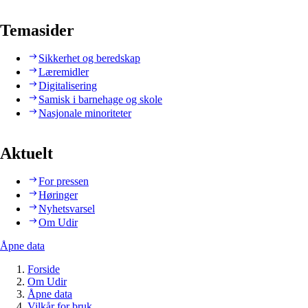
Temasider
Sikkerhet og beredskap
Læremidler
Digitalisering
Samisk i barnehage og skole
Nasjonale minoriteter
Aktuelt
For pressen
Høringer
Nyhetsvarsel
Om Udir
Åpne data
Forside
Om Udir
Åpne data
Vilkår for bruk