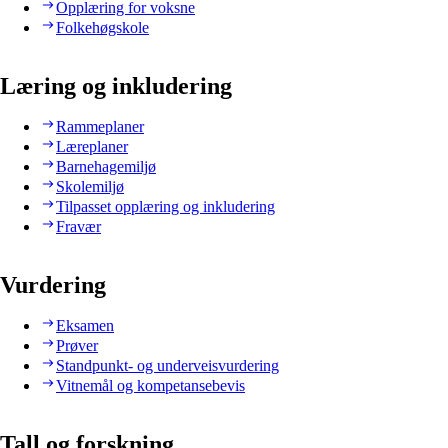
Opplæring for voksne
Folkehøgskole
Læring og inkludering
Rammeplaner
Læreplaner
Barnehagemiljø
Skolemiljø
Tilpasset opplæring og inkludering
Fravær
Vurdering
Eksamen
Prøver
Standpunkt- og underveisvurdering
Vitnemål og kompetansebevis
Tall og forskning