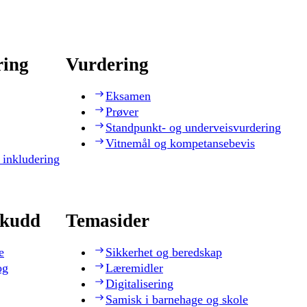
ring
Vurdering
Eksamen
Prøver
Standpunkt- og underveisvurdering
Vitnemål og kompetansebevis
 inkludering
skudd
Temasider
e
Sikkerhet og beredskap
og
Læremidler
Digitalisering
Samisk i barnehage og skole