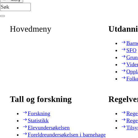
Hovedmeny
Utdanni
Barn
SFO
Grun
Vide
Oppl
Folk
Tall og forskning
Regelve
Forskning
Rege
Statistikk
Rege
Elevundersøkelsen
Tilsy
Foreldreundersøkelsen i barnehage