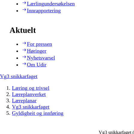
Lærlingundersøkelsen
Innrapportering
Aktuelt
For pressen
Høringer
Nyhetsvarsel
Om Udir
Vg3 snikkarfaget
Læring og trivsel
Læreplanverket
Læreplanar
Vg3 snikkarfaget
Gyldigheit og innføring
Vg3 snikkarfaget