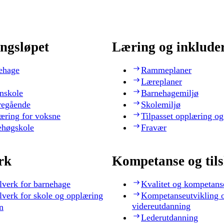
ngsløpet
Læring og inklude
ehage
Rammeplaner
Læreplaner
nskole
Barnehagemiljø
regående
Skolemiljø
æring for voksne
Tilpasset opplæring og
ehøgskole
Fravær
rk
Kompetanse og til
lverk for barnehage
Kvalitet og kompetans
lverk for skole og opplæring
Kompetanseutvikling 
videreutdanning
n
Lederutdanning