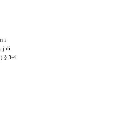
n i
 juli
) § 3-4