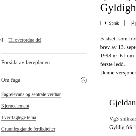
Gyldigh
Språk
Fastsett som for
Til overordna del
brev av 13. sep
1998 nr. 61 om 
Forsida av læreplanen
første ledd.
Denne versjonen
Om faga
Fagrelevans og sentrale verdiar
Gjeldan
Kjerneelement
Tverrfaglege tema
Vg3 snikka
Gyldig frå 
Grunnleggjande ferdigheiter