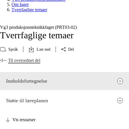
Om faget
Tverrfaglige temaer
Vg3 produksjonsteknikkfaget (PRT03‑02)
Tverrfaglige temaer
Språk
Last ned
Del
Til overordnet del
Innholdsfortegnelse
Støtte til læreplanen
Vis ressurser
Fagets relevans og sentrale verdier