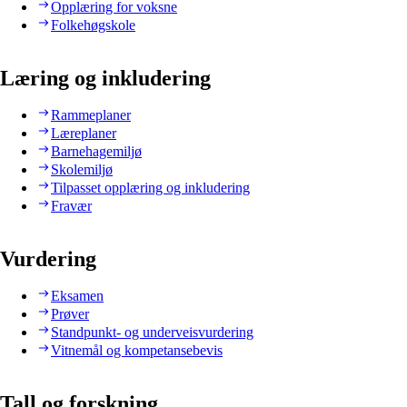
Opplæring for voksne
Folkehøgskole
Læring og inkludering
Rammeplaner
Læreplaner
Barnehagemiljø
Skolemiljø
Tilpasset opplæring og inkludering
Fravær
Vurdering
Eksamen
Prøver
Standpunkt- og underveisvurdering
Vitnemål og kompetansebevis
Tall og forskning