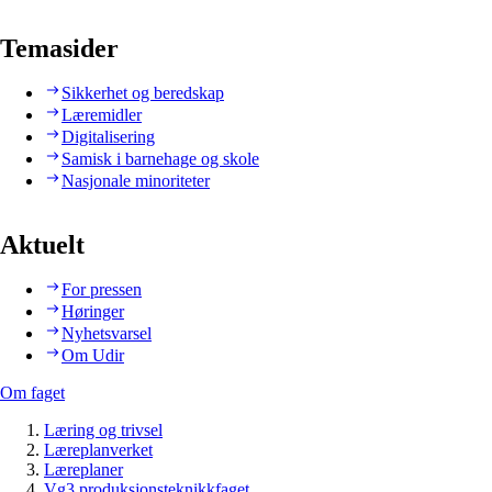
Temasider
Sikkerhet og beredskap
Læremidler
Digitalisering
Samisk i barnehage og skole
Nasjonale minoriteter
Aktuelt
For pressen
Høringer
Nyhetsvarsel
Om Udir
Om faget
Læring og trivsel
Læreplanverket
Læreplaner
Vg3 produksjonsteknikkfaget