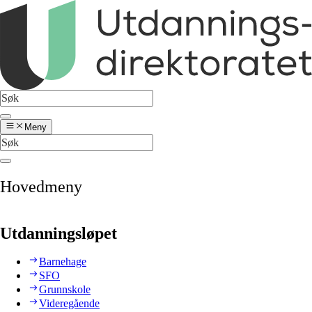
Meny
Hovedmeny
Utdanningsløpet
Barnehage
SFO
Grunnskole
Videregående