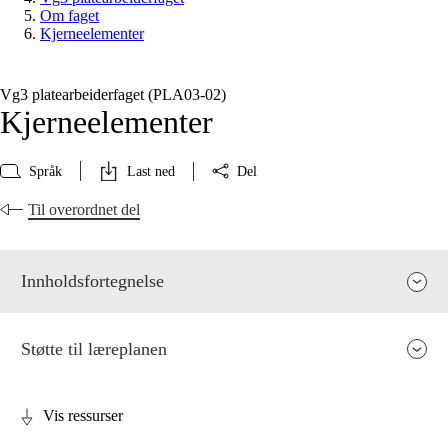
Om faget
Kjerneelementer
Vg3 platearbeiderfaget (PLA03‑02)
Kjerneelementer
Språk
Last ned
Del
Til overordnet del
Innholdsfortegnelse
Støtte til læreplanen
Vis ressurser
Fagets relevans og sentrale verdier