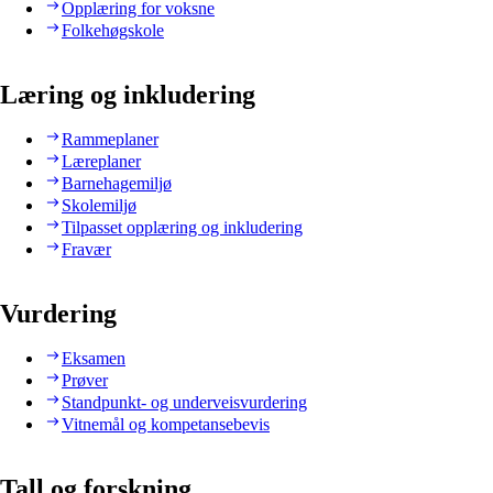
Opplæring for voksne
Folkehøgskole
Læring og inkludering
Rammeplaner
Læreplaner
Barnehagemiljø
Skolemiljø
Tilpasset opplæring og inkludering
Fravær
Vurdering
Eksamen
Prøver
Standpunkt- og underveisvurdering
Vitnemål og kompetansebevis
Tall og forskning