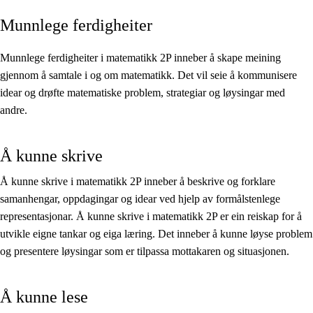
Munnlege ferdigheiter
Kjerneelement
Tverrfaglege tema
Munnlege ferdigheiter i matematikk 2P inneber å skape meining
gjennom å samtale i og om matematikk. Det vil seie å kommunisere
Grunnleggjande ferdigheiter
idear og drøfte matematiske problem, strategiar og løysingar med
andre.
Å kunne skrive
Å kunne skrive i matematikk 2P inneber å beskrive og forklare
samanhengar, oppdagingar og idear ved hjelp av formålstenlege
representasjonar. Å kunne skrive i matematikk 2P er ein reiskap for å
utvikle eigne tankar og eiga læring. Det inneber å kunne løyse problem
og presentere løysingar som er tilpassa mottakaren og situasjonen.
Å kunne lese