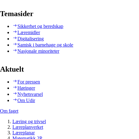
Temasider
Sikkerhet og beredskap
Læremidler
Digitalisering
Samisk i barnehage og skole
Nasjonale minoriteter
Aktuelt
For pressen
Høringer
Nyhetsvarsel
Om Udir
Om faget
Læring og trivsel
Læreplanverket
Læreplanar
Matematikk 2P