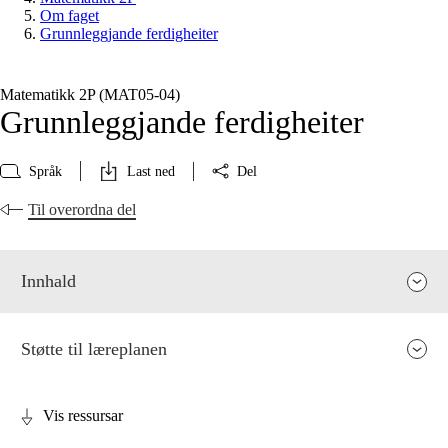
Om faget
Grunnleggjande ferdigheiter
Matematikk 2P (MAT05‑04)
Grunnleggjande ferdigheiter
Språk
Last ned
Del
Til overordna del
Innhald
Støtte til læreplanen
Vis ressursar
Fagrelevans og sentrale verdiar