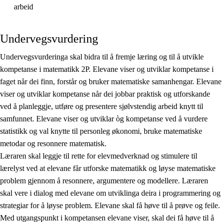
arbeid
Undervegsvurdering
Undervegsvurderinga skal bidra til å fremje læring og til å utvikle
kompetanse i matematikk 2P. Elevane viser og utviklar kompetanse i
faget når dei finn, forstår og bruker matematiske samanhengar. Elevane
viser og utviklar kompetanse når dei jobbar praktisk og utforskande
ved å planleggje, utføre og presentere sjølvstendig arbeid knytt til
samfunnet. Elevane viser og utviklar òg kompetanse ved å vurdere
statistikk og val knytte til personleg økonomi, bruke matematiske
metodar og resonnere matematisk.
Læraren skal leggje til rette for elevmedverknad og stimulere til
lærelyst ved at elevane får utforske matematikk og løyse matematiske
problem gjennom å resonnere, argumentere og modellere. Læraren
skal vere i dialog med elevane om utviklinga deira i programmering og
strategiar for å løyse problem. Elevane skal få høve til å prøve og feile.
Med utgangspunkt i kompetansen elevane viser, skal dei få høve til å