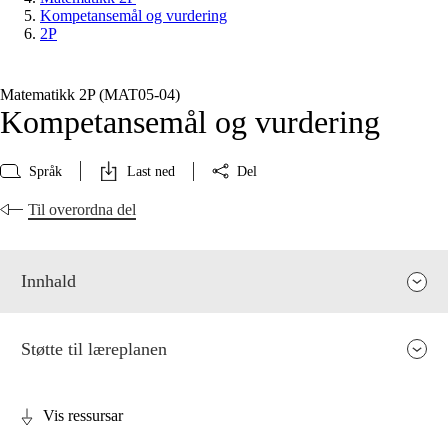
Kompetansemål og vurdering
2P
Matematikk 2P (MAT05‑04)
Kompetansemål og vurdering
Språk
Last ned
Del
Til overordna del
Innhald
Støtte til læreplanen
Vis ressursar
Fagrelevans og sentrale verdiar