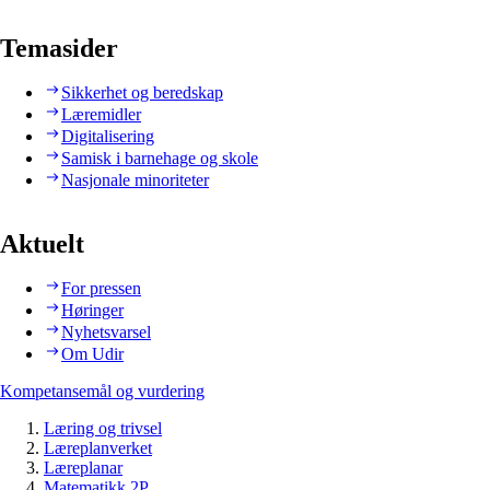
Temasider
Sikkerhet og beredskap
Læremidler
Digitalisering
Samisk i barnehage og skole
Nasjonale minoriteter
Aktuelt
For pressen
Høringer
Nyhetsvarsel
Om Udir
Kompetansemål og vurdering
Læring og trivsel
Læreplanverket
Læreplanar
Matematikk 2P