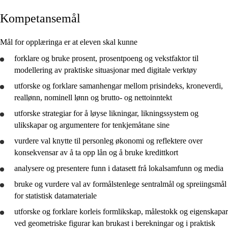
Kompetansemål
Kjerneelement
Tverrfaglege tema
Mål for opplæringa er at eleven skal kunne
Grunnleggjande ferdigheiter
forklare og
bruke
prosent, prosentpoeng og vekstfaktor til
modellering av praktiske situasjonar med digitale verktøy
utforske
og forklare samanhengar mellom prisindeks, kroneverdi,
reallønn, nominell lønn og brutto- og nettoinntekt
utforske
strategiar for å løyse likningar, likningssystem og
2P
ulikskapar og argumentere for tenkjemåtane sine
vurdere
val knytte til personleg økonomi og
reflektere
over
konsekvensar av å ta opp lån og å
bruke
kredittkort
analysere
og
presentere
funn i datasett frå lokalsamfunn og media
bruke
og
vurdere
val av formålstenlege sentralmål og spreiingsmål
for statistisk datamateriale
utforske
og forklare korleis formlikskap, målestokk og eigenskapar
ved geometriske figurar kan brukast i berekningar og i praktisk