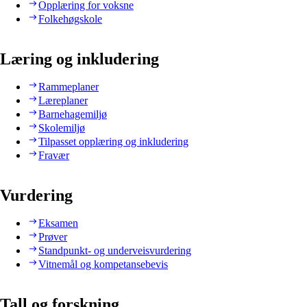
Opplæring for voksne
Folkehøgskole
Læring og inkludering
Rammeplaner
Læreplaner
Barnehagemiljø
Skolemiljø
Tilpasset opplæring og inkludering
Fravær
Vurdering
Eksamen
Prøver
Standpunkt- og underveisvurdering
Vitnemål og kompetansebevis
Tall og forskning