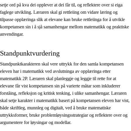
setje ord på kva dei opplever at dei får til, og reflektere over si eiga
faglege utvikling. Læraren skal gi rettleiing om vidare læring og
tilpasse opplæringa slik at elevane kan bruke rettleiinga for å utvikle
kompetansen sin i å sjå samanhengar mellom matematikk og praktiske
anvendingar.
Standpunktvurdering
Standpunktkarakteren skal vere uttrykk for den samla kompetansen
eleven har i matematikk ved avslutninga av opplæringa etter
matematikk 2P. Læraren skal planleggje og leggje til rette for at
elevane får vist kompetansen sin på varierte måtar som inkluderer
forståing, refleksjon og kritisk tenking, i ulike samanhengar. Læraren
skal setje karakter i matematikk basert på kompetansen eleven har vist,
både skriftleg, munnleg og digitalt, ved å bruke matematiske
uttrykksformer, bruke problemløysingsstrategiar og reflektere over og
argumentere for løysingar og modellar.