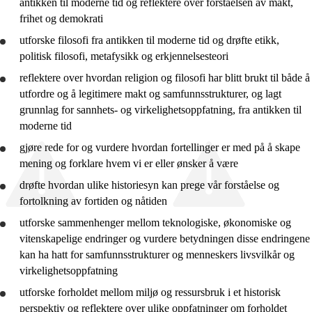
antikken til moderne tid og
reflektere
over forståelsen av makt,
frihet og demokrati
utforske
filosofi fra antikken til moderne tid og
drøfte
etikk,
politisk filosofi, metafysikk og erkjennelsesteori
reflektere
over hvordan religion og filosofi har blitt brukt til både å
utfordre og å legitimere makt og samfunnsstrukturer, og lagt
grunnlag for sannhets- og virkelighetsoppfatning, fra antikken til
moderne tid
gjøre rede for
og
vurdere
hvordan fortellinger er med på å skape
mening og forklare hvem vi er eller ønsker å være
drøfte
hvordan ulike historiesyn kan prege vår forståelse og
fortolkning av fortiden og nåtiden
utforske
sammenhenger mellom teknologiske, økonomiske og
vitenskapelige endringer og
vurdere
betydningen disse endringene
kan ha hatt for samfunnsstrukturer og menneskers livsvilkår og
virkelighetsoppfatning
utforske
forholdet mellom miljø og ressursbruk i et historisk
perspektiv og
reflektere
over ulike oppfatninger om forholdet