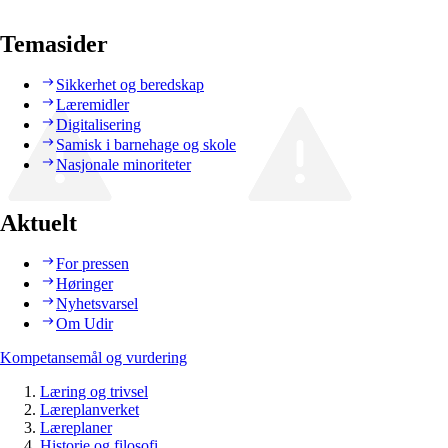
Temasider
Sikkerhet og beredskap
Læremidler
Digitalisering
Samisk i barnehage og skole
Nasjonale minoriteter
Aktuelt
For pressen
Høringer
Nyhetsvarsel
Om Udir
Kompetansemål og vurdering
Læring og trivsel
Læreplanverket
Læreplaner
Historie og filosofi