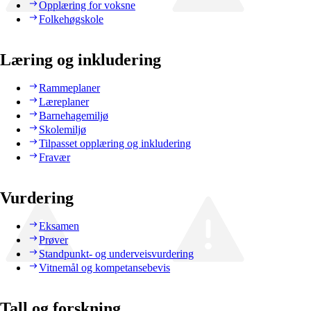
Opplæring for voksne
Folkehøgskole
Læring og inkludering
Rammeplaner
Læreplaner
Barnehagemiljø
Skolemiljø
Tilpasset opplæring og inkludering
Fravær
Vurdering
Eksamen
Prøver
Standpunkt- og underveisvurdering
Vitnemål og kompetansebevis
Tall og forskning