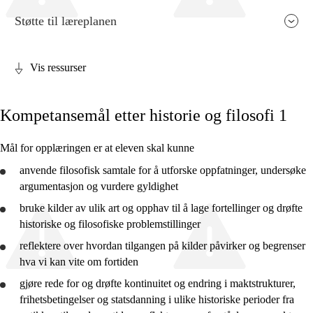
Støtte til læreplanen
Vis ressurser
Fagenes relevans og sentrale verdier
Kompetansemål etter historie og filosofi 1
Kjerneelementer
Tverrfaglige temaer
Mål for opplæringen er at eleven skal kunne
Grunnleggende ferdigheter
anvende
filosofisk samtale for å
utforske
oppfatninger, undersøke
argumentasjon og
vurdere
gyldighet
bruke
kilder av ulik art og opphav til å lage fortellinger og
drøfte
historiske og filosofiske problemstillinger
reflektere
over hvordan tilgangen på kilder påvirker og begrenser
Historie og filosofi 1
hva vi kan vite om fortiden
Historie og filosofi 2
gjøre rede for
og
drøfte
kontinuitet og endring i maktstrukturer,
frihetsbetingelser og statsdanning i ulike historiske perioder fra