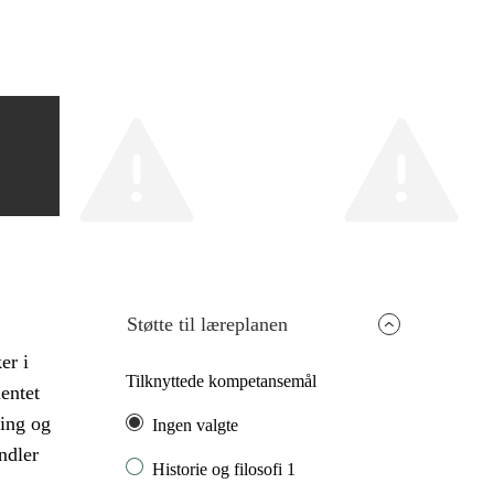
Støtte til læreplanen
er i
Tilknyttede kompetansemål
entet
ning og
Ingen valgte
ndler
Historie og filosofi 1