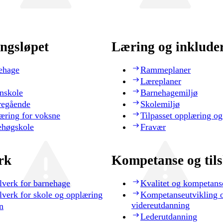
ngsløpet
Læring og inklude
ehage
Rammeplaner
Læreplaner
nskole
Barnehagemiljø
regående
Skolemiljø
æring for voksne
Tilpasset opplæring og
ehøgskole
Fravær
rk
Kompetanse og til
lverk for barnehage
Kvalitet og kompetans
lverk for skole og opplæring
Kompetanseutvikling 
videreutdanning
n
Lederutdanning