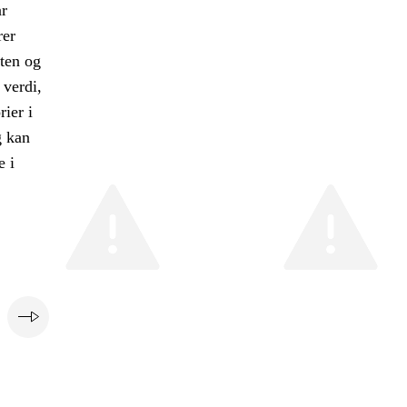
r
rer
eten og
 verdi,
ier i
g kan
e i
e