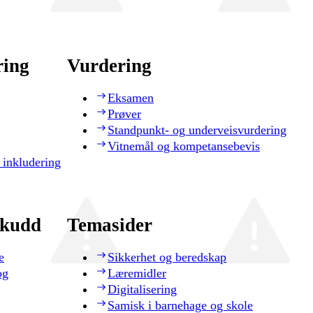
ring
Vurdering
Eksamen
Prøver
Standpunkt- og underveisvurdering
Vitnemål og kompetansebevis
 inkludering
skudd
Temasider
e
Sikkerhet og beredskap
og
Læremidler
Digitalisering
Samisk i barnehage og skole