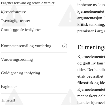
Fagenes relevans og sentrale verdier
innhente ny kun
kjerneelementet
Kjerneelementer
argumentasjon. D
Tverrfaglige temaer
kritisk tenknin
Grunnleggende ferdigheter
premisser i arg
Kompetansemål og vurdering
Et menings
Kjerneelementet 
Vurderingsordning
og godt liv kan 
tider. Det handle
Gyldighet og innføring
etisk bevissthe
filosofisk og i
Fagkoder
Kjerneelementet
menneskers delt
Timetall
handler kjernee