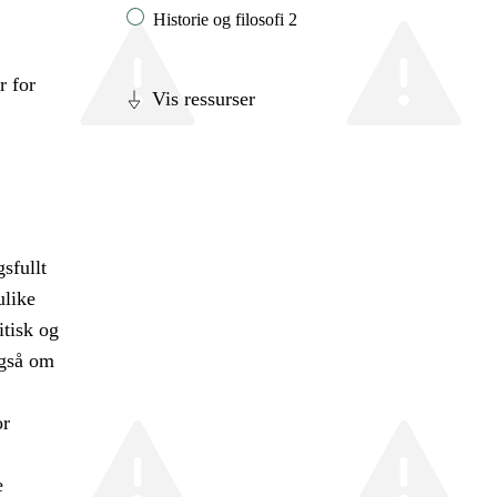
Historie og filosofi 2
r for
Vis ressurser
sfullt
ulike
itisk og
også om
or
e