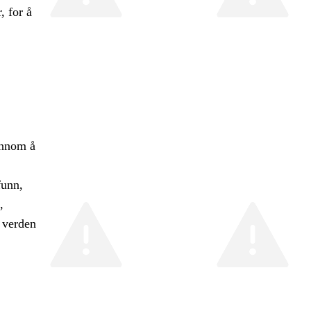
, for å
ennom å
funn,
,
å verden