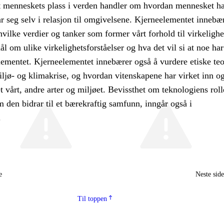
 menneskets plass i verden handler om hvordan mennesket ha
tår seg selv i relasjon til omgivelsene. Kjerneelementet innebæ
hvilke verdier og tanker som former vårt forhold til virkeligh
l om ulike virkelighetsforståelser og hva det vil si at noe har
lementet. Kjerneelementet innebærer også å vurdere etiske teor
ljø- og klimakrise, og hvordan vitenskapene har virket inn o
et vårt, andre arter og miljøet. Bevissthet om teknologiens roll
den bidrar til et bærekraftig samfunn, inngår også i
.
e
Neste sid
Til toppen