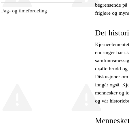
begrensende på 
Fag- og timefordeling
frigjøre og myn
Det histor
Kjerneelementet
endringer har s
samfunnsmessige
drøfte brudd og 
Diskusjoner om 
inngår også. Kj
mennesker og ide
og vår historieb
Menneskets