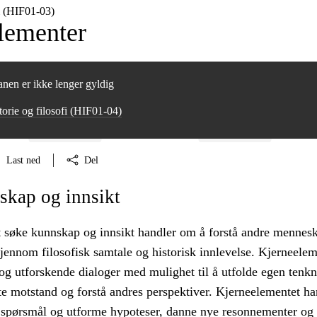
fi (HIF01‑03)
lementer
nen er ikke lenger gyldig
torie og filosofi (HIF01‑04)
Last ned
Del
skap og innsikt
 søke kunnskap og innsikt handler om å forstå andre mennesk
gjennom filosofisk samtale og historisk innlevelse. Kjerneelem
og utforskende dialoger med mulighet til å utfolde egen tenk
te motstand og forstå andres perspektiver. Kjerneelementet ha
e spørsmål og utforme hypoteser, danne nye resonnementer og