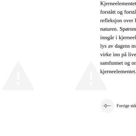
Kjerneelementet
forstått og fors
refleksjon over 
naturen. Spørsmå
inngår i kjernee
lys av dagens mi
virke inn på liv
samfunnet og om 
kjerneelementet
Forrige sid