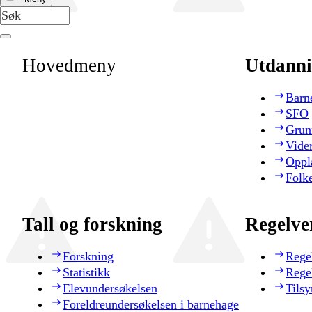
Hovedmeny
Utdanni
Barn
SFO
Grun
Vide
Oppl
Folk
Tall og forskning
Regelve
Forskning
Rege
Statistikk
Rege
Elevundersøkelsen
Tilsy
Foreldreundersøkelsen i barnehage