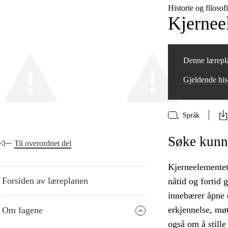
Historie og filoso
Kjernee
Denne lærepla
Gjeldende his
Språk
Søke kunn
Til overordnet del
Kjerneelementet
Forsiden av læreplanen
nåtid og fortid 
innebærer åpne 
erkjennelse, mø
Om fagene
også om å still