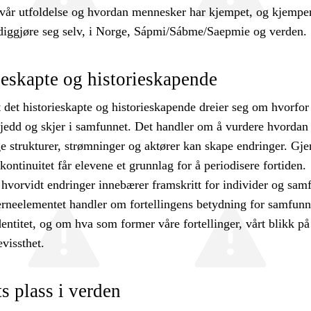
vår utfoldelse og hvordan mennesker har kjempet, og kjemper
diggjøre seg selv, i Norge, Sápmi/Sábme/Saepmie og verden.
ieskapte og historieskapende
 det historieskapte og historieskapende dreier seg om hvorfor
kjedd og skjer i samfunnet. Det handler om å vurdere hvordan
 strukturer, strømninger og aktører kan skape endringer. Gj
kontinuitet får elevene et grunnlag for å periodisere fortiden.
hvorvidt endringer innebærer framskritt for individer og sam
erneelementet handler om fortellingens betydning for samfunn
ntitet, og om hva som former våre fortellinger, vårt blikk p
evissthet.
 plass i verden