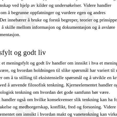
nskap ved hjelp av kilder og undersøkelser. Videre handler
 om å begrunne oppfatninger og vurdere egen og andres
et innebærer å bruke og forstå begreper, teorier og prinsippe
g, å skille mellom informasjon og dokumentasjon og å avsløre
umentasjon.
fylt og godt liv
et meningsfylt og godt liv handler om innsikt i hva et mening
være, og hvordan holdningen til slike spørsmål har variert til 
r om å ta stilling til eksistensielle spørsmål og å utvikle en kr
t ved å anvende filosofisk tenkning. Kjerneelementet handler 
deologisk tenkning om hvordan det gode samfunn bør være.
 handler også om hvilke konsekvenser slik tenkning kan ha f
akelse og medborgerskap, konflikt, fred og forsoning. Videre
lementet om innsikt i hvordan makt og vanetenkning kan virk