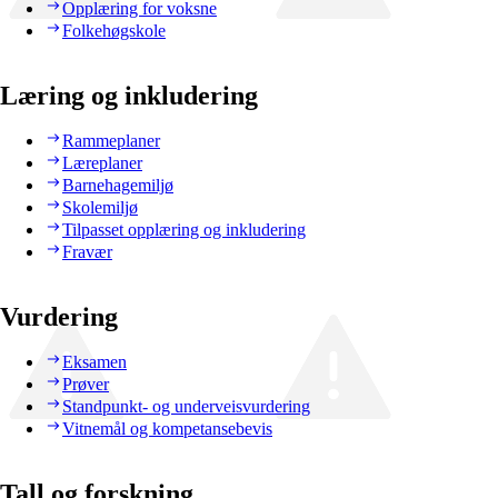
Opplæring for voksne
Folkehøgskole
Læring og inkludering
Rammeplaner
Læreplaner
Barnehagemiljø
Skolemiljø
Tilpasset opplæring og inkludering
Fravær
Vurdering
Eksamen
Prøver
Standpunkt- og underveisvurdering
Vitnemål og kompetansebevis
Tall og forskning