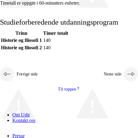
Timetall er oppgitt i 60-minutters enheter.
Studieforberedende utdanningsprogram
Trinn
Timer totalt
Fagenes relevans og sentrale verdier
Historie og filosofi 1
140
Kjerneelementer
Historie og filosofi 2
140
Tverrfaglige temaer
Grunnleggende ferdigheter
Forrige side
Neste side
Til toppen
Om Udir
Kontakt oss
Presse