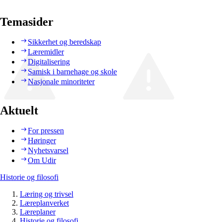
Temasider
Sikkerhet og beredskap
Læremidler
Digitalisering
Samisk i barnehage og skole
Nasjonale minoriteter
Aktuelt
For pressen
Høringer
Nyhetsvarsel
Om Udir
Historie og filosofi
Læring og trivsel
Læreplanverket
Læreplaner
Historie og filosofi