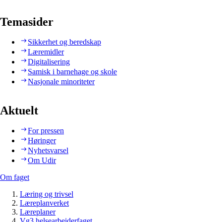
Temasider
Sikkerhet og beredskap
Læremidler
Digitalisering
Samisk i barnehage og skole
Nasjonale minoriteter
Aktuelt
For pressen
Høringer
Nyhetsvarsel
Om Udir
Om faget
Læring og trivsel
Læreplanverket
Læreplaner
Vg3 helsearbeiderfaget