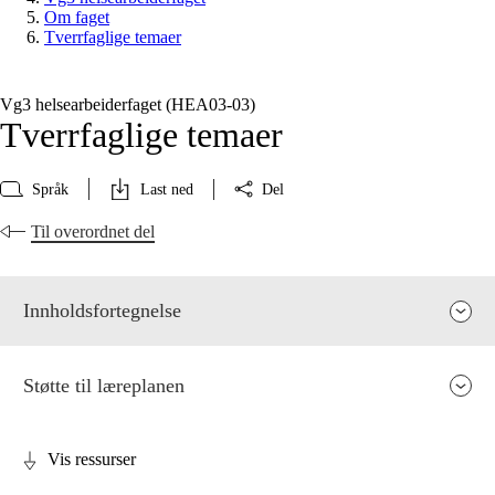
Om faget
Tverrfaglige temaer
Vg3 helsearbeiderfaget (HEA03‑03)
Tverrfaglige temaer
Språk
Last ned
Del
Til overordnet del
Innholdsfortegnelse
Støtte til læreplanen
Vis ressurser
Fagets relevans og sentrale verdier