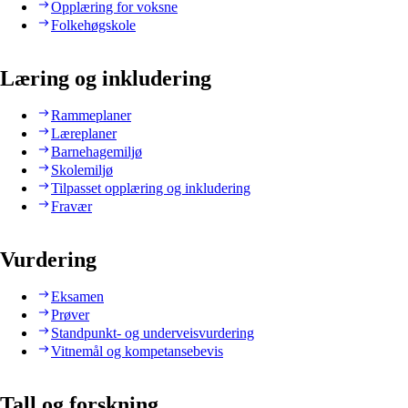
Opplæring for voksne
Folkehøgskole
Læring og inkludering
Rammeplaner
Læreplaner
Barnehagemiljø
Skolemiljø
Tilpasset opplæring og inkludering
Fravær
Vurdering
Eksamen
Prøver
Standpunkt- og underveisvurdering
Vitnemål og kompetansebevis
Tall og forskning