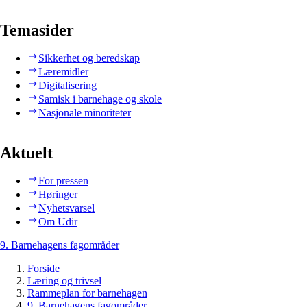
Temasider
Sikkerhet og beredskap
Læremidler
Digitalisering
Samisk i barnehage og skole
Nasjonale minoriteter
Aktuelt
For pressen
Høringer
Nyhetsvarsel
Om Udir
9. Barnehagens fagområder
Forside
Læring og trivsel
Rammeplan for barnehagen
9. Barnehagens fagområder