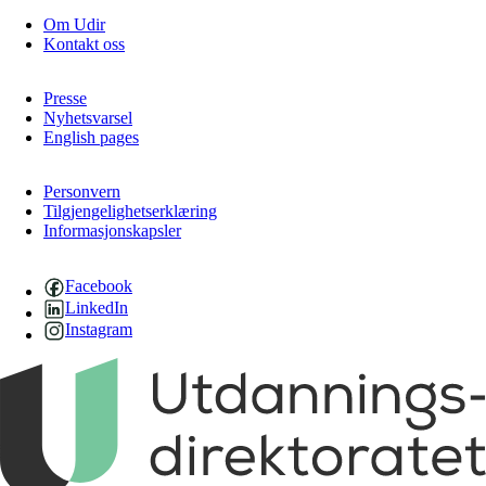
Om Udir
Kontakt oss
Presse
Nyhetsvarsel
English pages
Personvern
Tilgjengelighetserklæring
Informasjonskapsler
Facebook
LinkedIn
Instagram