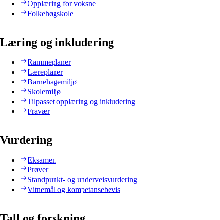
Opplæring for voksne
Folkehøgskole
Læring og inkludering
Rammeplaner
Læreplaner
Barnehagemiljø
Skolemiljø
Tilpasset opplæring og inkludering
Fravær
Vurdering
Eksamen
Prøver
Standpunkt- og underveisvurdering
Vitnemål og kompetansebevis
Tall og forskning