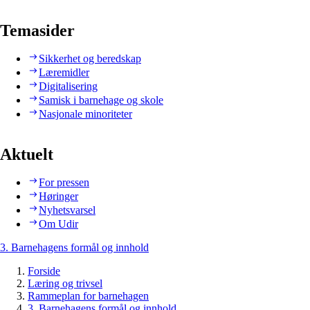
Temasider
Sikkerhet og beredskap
Læremidler
Digitalisering
Samisk i barnehage og skole
Nasjonale minoriteter
Aktuelt
For pressen
Høringer
Nyhetsvarsel
Om Udir
3. Barnehagens formål og innhold
Forside
Læring og trivsel
Rammeplan for barnehagen
3. Barnehagens formål og innhold