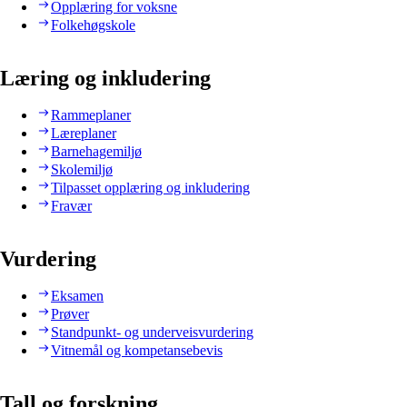
Opplæring for voksne
Folkehøgskole
Læring og inkludering
Rammeplaner
Læreplaner
Barnehagemiljø
Skolemiljø
Tilpasset opplæring og inkludering
Fravær
Vurdering
Eksamen
Prøver
Standpunkt- og underveisvurdering
Vitnemål og kompetansebevis
Tall og forskning