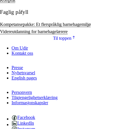
Kortprat
Faglig påfyll
Kompetansepakke: Et flerspråklig barnehagemiljø
Videreutdanning for barnehagelærere
Til toppen
Om Udir
Kontakt oss
Presse
Nyhetsvarsel
English pages
Personvern
Tilgjengelighetserklæring
Informasjonskapsler
Facebook
LinkedIn
Instagram