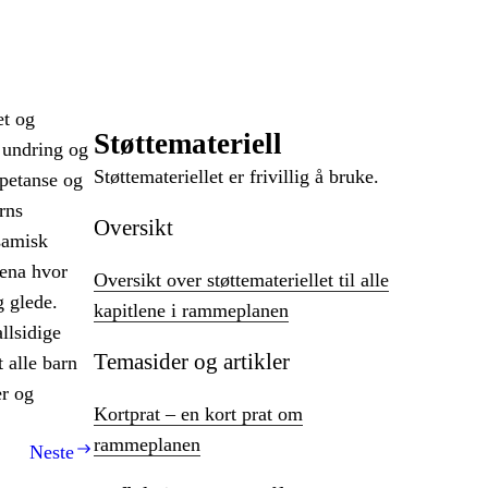
et og
Støttemateriell
 undring og
Støttemateriellet er frivillig å bruke.
mpetanse og
rns
Oversikt
 samisk
rena hvor
Oversikt over støttemateriellet til alle
g glede.
kapitlene i rammeplanen
llsidige
Temasider og artikler
t alle barn
er og
Kortprat – en kort prat om
rammeplanen
Neste