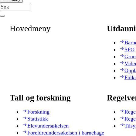
Hovedmeny
Utdanni
Barn
SFO
Grun
Vide
Oppl
Folk
Tall og forskning
Regelve
Forskning
Rege
Statistikk
Rege
Elevundersøkelsen
Tilsy
Foreldreundersøkelsen i barnehage