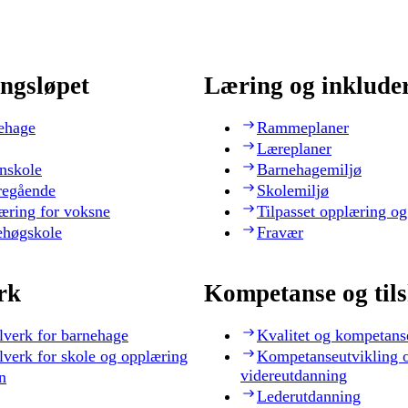
ngsløpet
Læring og inklude
ehage
Rammeplaner
Læreplaner
nskole
Barnehagemiljø
regående
Skolemiljø
æring for voksne
Tilpasset opplæring og
ehøgskole
Fravær
rk
Kompetanse og til
lverk for barnehage
Kvalitet og kompetans
lverk for skole og opplæring
Kompetanseutvikling 
videreutdanning
n
Lederutdanning