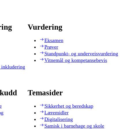
ring
Vurdering
Eksamen
Prøver
Standpunkt- og underveisvurdering
Vitnemål og kompetansebevis
 inkludering
skudd
Temasider
e
Sikkerhet og beredskap
og
Læremidler
Digitalisering
Samisk i barnehage og skole