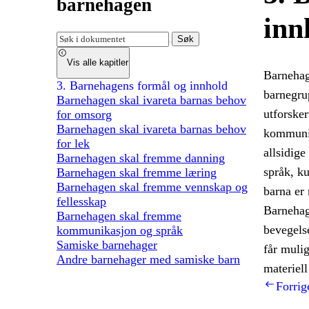
barnehagen
inn
Søk
Vis alle kapitler
Barnehage
3. Barnehagens formål og innhold
barnegru
Barnehagen skal ivareta barnas behov
utforske
for omsorg
Barnehagen skal ivareta barnas behov
kommunik
for lek
allsidige
Barnehagen skal fremme danning
språk, k
Barnehagen skal fremme læring
Barnehagen skal fremme vennskap og
barna er
fellesskap
Barnehage
Barnehagen skal fremme
bevegelse
kommunikasjon og språk
Samiske barnehager
får mulig
Andre barnehager med samiske barn
materiell
Forrig