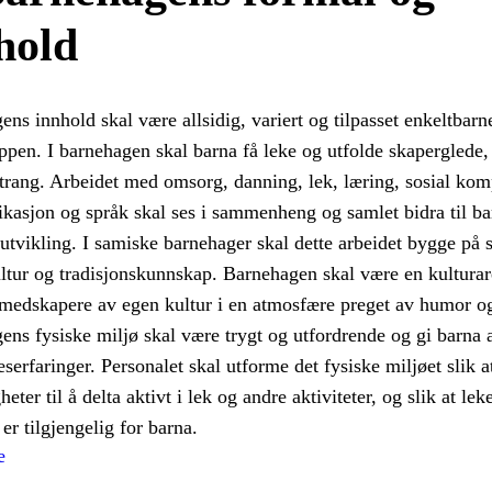
hold
ns innhold skal være allsidig, variert og tilpasset enkeltbarn
ppen. I barnehagen skal barna få leke og utfolde skaperglede,
rtrang. Arbeidet med omsorg, danning, lek, læring, sosial ko
asjon og språk skal ses i sammenheng og samlet bidra til ba
 utvikling. I samiske barnehager skal dette arbeidet bygge på
ultur og tradisjonskunnskap. Barnehagen skal være en kultura
 medskapere av egen kultur i en atmosfære preget av humor o
ns fysiske miljø skal være trygt og utfordrende og gi barna a
serfaringer. Personalet skal utforme det fysiske miljøet slik a
heter til å delta aktivt i lek og andre aktiviteter, og slik at lek
 er tilgjengelig for barna.
e