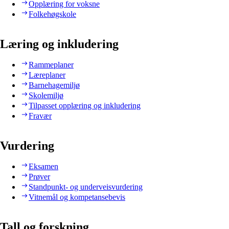
Opplæring for voksne
Folkehøgskole
Læring og inkludering
Rammeplaner
Læreplaner
Barnehagemiljø
Skolemiljø
Tilpasset opplæring og inkludering
Fravær
Vurdering
Eksamen
Prøver
Standpunkt- og underveisvurdering
Vitnemål og kompetansebevis
Tall og forskning