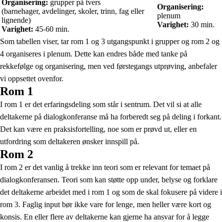
Organisering:
grupper på tvers
Organisering:
(barnehager, avdelinger, skoler, trinn, fag eller
plenum
lignende)
Varighet:
30 min.
Varighet:
45-60 min.
Som tabellen viser, tar rom 1 og 3 utgangspunkt i grupper og rom 2 og
4 organiseres i plenum. Dette kan endres både med tanke på
rekkefølge og organisering, men ved førstegangs utprøving, anbefaler
vi oppsettet ovenfor.
Rom 1
I rom 1 er det erfaringsdeling som står i sentrum. Det vil si at alle
deltakerne på dialogkonferanse må ha forberedt seg på deling i forkant.
Det kan være en praksisfortelling, noe som er prøvd ut, eller en
utfordring som deltakeren ønsker innspill på.
Rom 2
I rom 2 er det vanlig å trekke inn teori som er relevant for temaet på
dialogkonferansen. Teori som kan støtte opp under, belyse og forklare
det deltakerne arbeidet med i rom 1 og som de skal fokusere på videre i
rom 3. Faglig input bør ikke vare for lenge, men heller være kort og
konsis. En eller flere av deltakerne kan gjerne ha ansvar for å legge