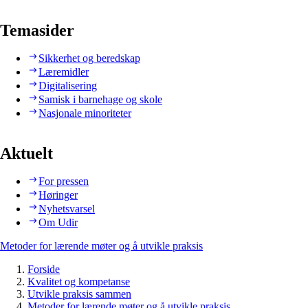
Temasider
Sikkerhet og beredskap
Læremidler
Digitalisering
Samisk i barnehage og skole
Nasjonale minoriteter
Aktuelt
For pressen
Høringer
Nyhetsvarsel
Om Udir
Metoder for lærende møter og å utvikle praksis
Forside
Kvalitet og kompetanse
Utvikle praksis sammen
Metoder for lærende møter og å utvikle praksis