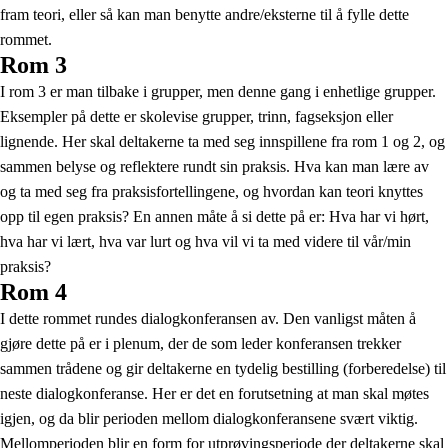
fram teori, eller så kan man benytte andre/eksterne til å fylle dette
rommet.
Rom 3
I rom 3 er man tilbake i grupper, men denne gang i enhetlige grupper.
Eksempler på dette er skolevise grupper, trinn, fagseksjon eller
lignende. Her skal deltakerne ta med seg innspillene fra rom 1 og 2, og
sammen belyse og reflektere rundt sin praksis. Hva kan man lære av
og ta med seg fra praksisfortellingene, og hvordan kan teori knyttes
opp til egen praksis? En annen måte å si dette på er: Hva har vi hørt,
hva har vi lært, hva var lurt og hva vil vi ta med videre til vår/min
praksis?
Rom 4
I dette rommet rundes dialogkonferansen av. Den vanligst måten å
gjøre dette på er i plenum, der de som leder konferansen trekker
sammen trådene og gir deltakerne en tydelig bestilling (forberedelse) til
neste dialogkonferanse. Her er det en forutsetning at man skal møtes
igjen, og da blir perioden mellom dialogkonferansene svært viktig.
Mellomperioden blir en form for utprøvingsperiode der deltakerne skal