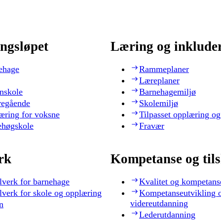
ngsløpet
Læring og inklude
ehage
Rammeplaner
Læreplaner
nskole
Barnehagemiljø
regående
Skolemiljø
æring for voksne
Tilpasset opplæring og
ehøgskole
Fravær
rk
Kompetanse og til
lverk for barnehage
Kvalitet og kompetans
lverk for skole og opplæring
Kompetanseutvikling 
videreutdanning
n
Lederutdanning