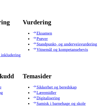
ring
Vurdering
Eksamen
Prøver
Standpunkt- og underveisvurdering
Vitnemål og kompetansebevis
 inkludering
skudd
Temasider
e
Sikkerhet og beredskap
og
Læremidler
Digitalisering
Samisk i barnehage og skole