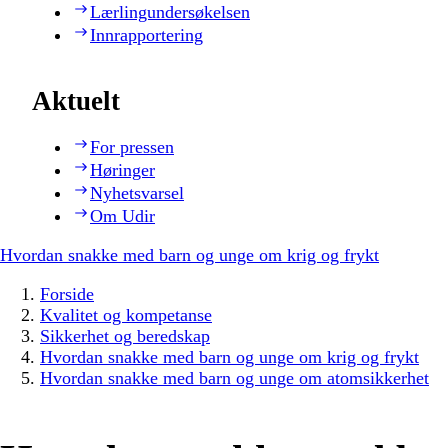
Lærlingundersøkelsen
Innrapportering
Aktuelt
For pressen
Høringer
Nyhetsvarsel
Om Udir
Hvordan snakke med barn og unge om krig og frykt
Forside
Kvalitet og kompetanse
Sikkerhet og beredskap
Hvordan snakke med barn og unge om krig og frykt
Hvordan snakke med barn og unge om atomsikkerhet