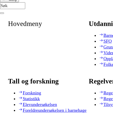
Hovedmeny
Utdanni
Barn
SFO
Grun
Vide
Oppl
Folk
Tall og forskning
Regelve
Forskning
Rege
Statistikk
Rege
Elevundersøkelsen
Tilsy
Foreldreundersøkelsen i barnehage