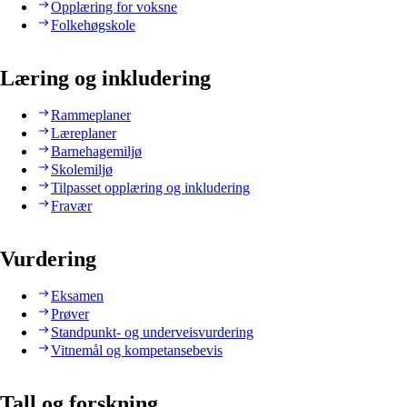
Opplæring for voksne
Folkehøgskole
Læring og inkludering
Rammeplaner
Læreplaner
Barnehagemiljø
Skolemiljø
Tilpasset opplæring og inkludering
Fravær
Vurdering
Eksamen
Prøver
Standpunkt- og underveisvurdering
Vitnemål og kompetansebevis
Tall og forskning