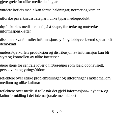
gjere greie for ulike medieideologiar
vurdere korleis media kan forme haldningar, normer og verdiar
utforske påverknadsstrategiar i ulike typar medieprodukt
drøfte korleis media er med på å skape, forsterke og motverke
informasjonskløfter
diskutere kva for roller informasjonsbyrå og lobbyverksemd spelar i eit
demokrati
undersøkje korleis produksjon og distribusjon av informasjon kan bli
styrt og kontrollert av ulike interesser
gjere greie for sentrale lover og føresegner som gjeld opphavsrett,
personvern og ytringsfridom
reflektere over etiske problemstillingar og utfordringar i møtet mellom
medium og ulike kulturar
reflektere over media si rolle når det gjeld informasjons-, nyheits- og
kulturformidling i det internasjonale mediebildet
8 av 9