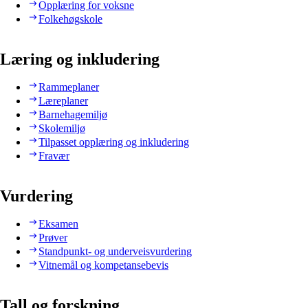
Opplæring for voksne
Folkehøgskole
Læring og inkludering
Rammeplaner
Læreplaner
Barnehagemiljø
Skolemiljø
Tilpasset opplæring og inkludering
Fravær
Vurdering
Eksamen
Prøver
Standpunkt- og underveisvurdering
Vitnemål og kompetansebevis
Tall og forskning