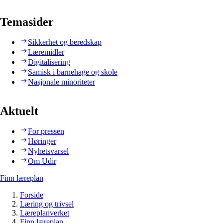
Temasider
Sikkerhet og beredskap
Læremidler
Digitalisering
Samisk i barnehage og skole
Nasjonale minoriteter
Aktuelt
For pressen
Høringer
Nyhetsvarsel
Om Udir
Finn læreplan
Forside
Læring og trivsel
Læreplanverket
Finn læreplan