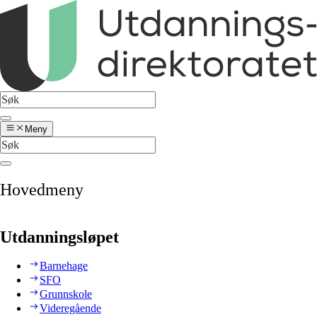
Meny
Hovedmeny
Utdanningsløpet
Barnehage
SFO
Grunnskole
Videregående