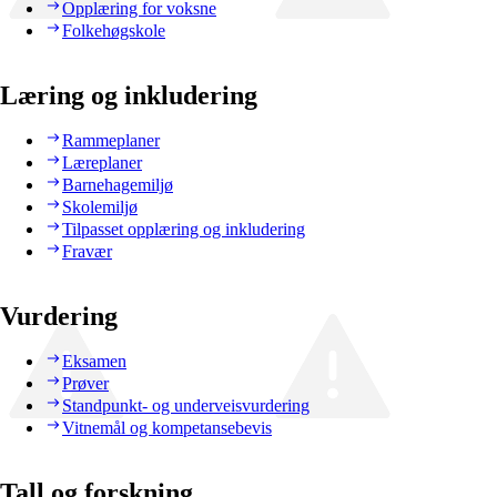
Opplæring for voksne
Folkehøgskole
Læring og inkludering
Rammeplaner
Læreplaner
Barnehagemiljø
Skolemiljø
Tilpasset opplæring og inkludering
Fravær
Vurdering
Eksamen
Prøver
Standpunkt- og underveisvurdering
Vitnemål og kompetansebevis
Tall og forskning