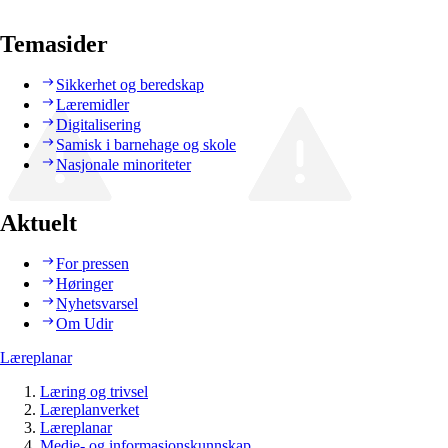
Temasider
Sikkerhet og beredskap
Læremidler
Digitalisering
Samisk i barnehage og skole
Nasjonale minoriteter
Aktuelt
For pressen
Høringer
Nyhetsvarsel
Om Udir
Læreplanar
Læring og trivsel
Læreplanverket
Læreplanar
Medie- og informasjonskunnskap