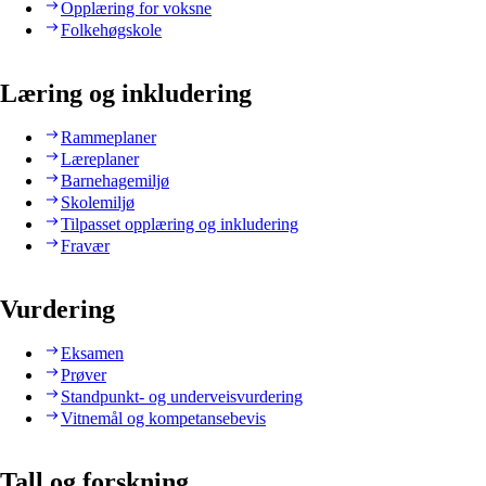
Opplæring for voksne
Folkehøgskole
Læring og inkludering
Rammeplaner
Læreplaner
Barnehagemiljø
Skolemiljø
Tilpasset opplæring og inkludering
Fravær
Vurdering
Eksamen
Prøver
Standpunkt- og underveisvurdering
Vitnemål og kompetansebevis
Tall og forskning