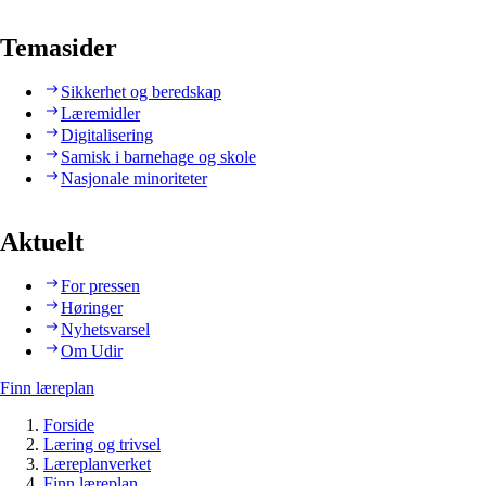
Temasider
Sikkerhet og beredskap
Læremidler
Digitalisering
Samisk i barnehage og skole
Nasjonale minoriteter
Aktuelt
For pressen
Høringer
Nyhetsvarsel
Om Udir
Finn læreplan
Forside
Læring og trivsel
Læreplanverket
Finn læreplan