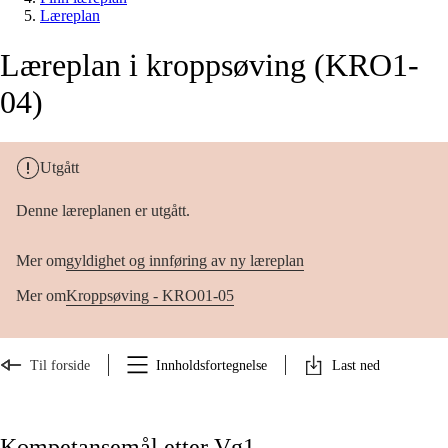
Læreplan
Læreplan i kroppsøving (KRO1-
04)
Utgått
Denne læreplanen er utgått.
Mer om
gyldighet og innføring av ny læreplan
Mer om
Kroppsøving - KRO01-05
Til forside
Innholdsfortegnelse
Last ned
Kompetansemål etter Vg1