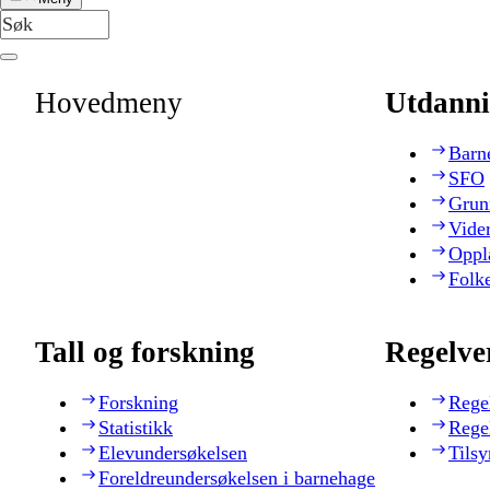
Hovedmeny
Utdanni
Barn
SFO
Grun
Vide
Oppl
Folk
Tall og forskning
Regelve
Forskning
Rege
Statistikk
Rege
Elevundersøkelsen
Tilsy
Foreldreundersøkelsen i barnehage