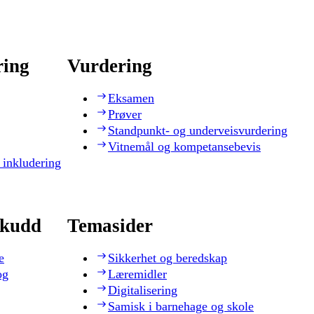
ring
Vurdering
Eksamen
Prøver
Standpunkt- og underveisvurdering
Vitnemål og kompetansebevis
 inkludering
skudd
Temasider
e
Sikkerhet og beredskap
og
Læremidler
Digitalisering
Samisk i barnehage og skole