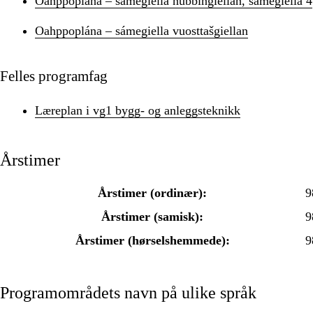
Oahppoplána – sámegiella nubbingiellan, sámegiella 4
Oahppoplána – sámegiella vuosttašgiellan
Felles programfag
Læreplan i vg1 bygg- og anleggsteknikk
Årstimer
Årstimer (ordinær):
9
Årstimer (samisk):
9
Årstimer (hørselshemmede):
9
Programområdets navn på ulike språk