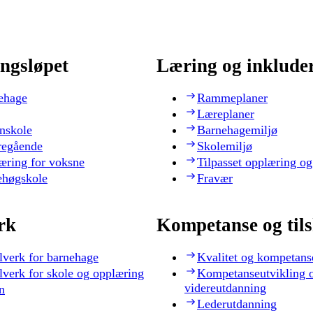
ngsløpet
Læring og inklude
ehage
Rammeplaner
Læreplaner
nskole
Barnehagemiljø
regående
Skolemiljø
æring for voksne
Tilpasset opplæring og
ehøgskole
Fravær
rk
Kompetanse og til
lverk for barnehage
Kvalitet og kompetans
lverk for skole og opplæring
Kompetanseutvikling 
videreutdanning
n
Lederutdanning