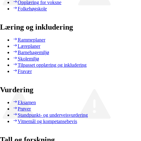
Opplæring for voksne
Folkehøgskole
Læring og inkludering
Rammeplaner
Læreplaner
Barnehagemiljø
Skolemiljø
Tilpasset opplæring og inkludering
Fravær
Vurdering
Eksamen
Prøver
Standpunkt- og underveisvurdering
Vitnemål og kompetansebevis
Tall og forskning