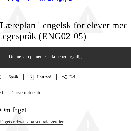
Læreplan i engelsk for elever med
tegnspråk (ENG02‑05)
Denne læreplanen er ikke lenger gyldig
Språk
Last ned
Del
Til overordnet del
Om faget
Fagets relevans og sentrale verdier