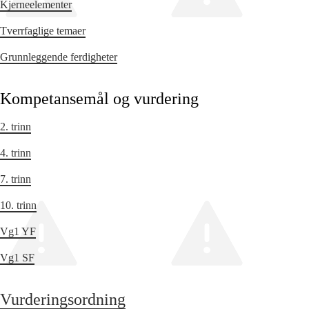
Kjerneelementer
Tverrfaglige temaer
Grunnleggende ferdigheter
Kompetansemål og vurdering
2. trinn
4. trinn
7. trinn
10. trinn
Vg1 YF
Vg1 SF
Vurderingsordning