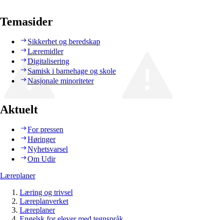
Temasider
Sikkerhet og beredskap
Læremidler
Digitalisering
Samisk i barnehage og skole
Nasjonale minoriteter
Aktuelt
For pressen
Høringer
Nyhetsvarsel
Om Udir
Læreplaner
Læring og trivsel
Læreplanverket
Læreplaner
Engelsk for elever med tegnspråk