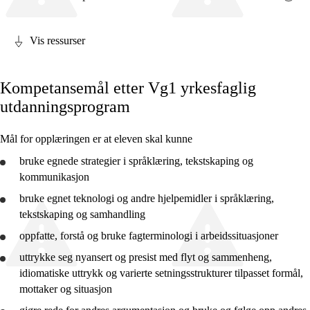
Vis ressurser
Fagets relevans og sentrale verdier
Kompetansemål etter Vg1 yrkesfaglig
Kjerneelementer
utdanningsprogram
Tverrfaglige temaer
Mål for opplæringen er at eleven skal kunne
Grunnleggende ferdigheter
bruke
egnede strategier i språklæring, tekstskaping og
kommunikasjon
bruke
egnet teknologi og andre hjelpemidler i språklæring,
tekstskaping og samhandling
2. trinn
oppfatte,
forstå
og
bruke
fagterminologi i arbeidssituasjoner
4. trinn
uttrykke seg nyansert og presist med flyt og sammenheng,
7. trinn
idiomatiske uttrykk og varierte setningsstrukturer tilpasset formål,
mottaker og situasjon
10. trinn