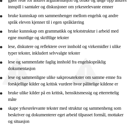
gjøre rede for
andres argumentasjon og
bruke
og følge opp andres
Vg1 YF
innspill i samtaler og diskusjoner om yrkesrelevante emner
bruke
kunnskap om sammenhenger mellom engelsk og andre
Vg1 SF
språk eleven kjenner til i egen språklæring
bruke
kunnskap om grammatikk og tekststruktur i arbeid med
egne muntlige og skriftlige tekster
lese, diskutere og
reflektere
over innhold og virkemidler i ulike
typer tekster, inkludert selvvalgte tekster
lese og sammenfatte faglig innhold fra engelskspråklig
dokumentasjon
lese og
sammenligne
ulike sakprosatekster om samme emne fra
forskjellige kilder og kritisk
vurdere
hvor pålitelige kildene er
bruke
ulike kilder på en kritisk, hensiktsmessig og etterrettelig
måte
skape yrkesrelevante tekster med struktur og sammenheng som
beskriver og dokumenterer eget arbeid tilpasset formål, mottaker
og situasjon