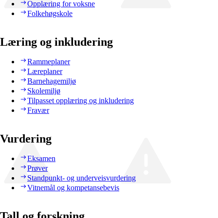
Opplæring for voksne
Folkehøgskole
Læring og inkludering
Rammeplaner
Læreplaner
Barnehagemiljø
Skolemiljø
Tilpasset opplæring og inkludering
Fravær
Vurdering
Eksamen
Prøver
Standpunkt- og underveisvurdering
Vitnemål og kompetansebevis
Tall og forskning