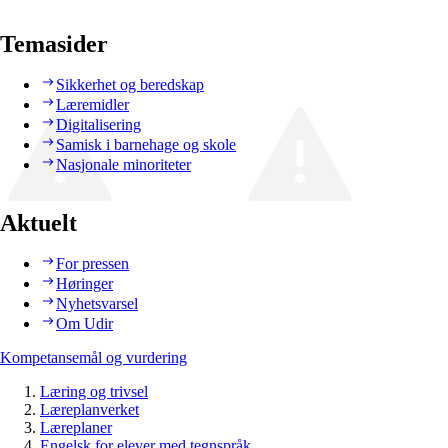
Temasider
Sikkerhet og beredskap
Læremidler
Digitalisering
Samisk i barnehage og skole
Nasjonale minoriteter
Aktuelt
For pressen
Høringer
Nyhetsvarsel
Om Udir
Kompetansemål og vurdering
Læring og trivsel
Læreplanverket
Læreplaner
Engelsk for elever med tegnspråk