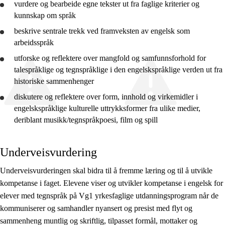
vurdere
og bearbeide egne tekster ut fra faglige kriterier og
kunnskap om språk
beskrive
sentrale trekk ved framveksten av engelsk som
arbeidsspråk
utforske
og
reflektere
over mangfold og samfunnsforhold for
talespråklige og tegnspråklige i den engelskspråklige verden ut fra
historiske sammenhenger
diskutere og
reflektere
over form, innhold og virkemidler i
engelskspråklige kulturelle uttrykksformer fra ulike medier,
deriblant musikk/tegnspråkpoesi, film og spill
Underveisvurdering
Underveisvurderingen skal bidra til å fremme læring og til å utvikle
kompetanse i faget. Elevene viser og utvikler kompetanse i engelsk for
elever med tegnspråk på Vg1 yrkesfaglige utdanningsprogram når de
kommuniserer og samhandler nyansert og presist med flyt og
sammenheng muntlig og skriftlig, tilpasset formål, mottaker og