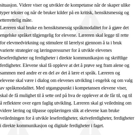
situasjon. Videre viser og utvikler de kompetanse når de skaper ulike
typer tekster og når de bruker kilder på en kritisk, hensiktsmessig og
etterrettelig måte.
Læreren skal bruke en hensiktsmessig språkmodalitet for å gjøre det
engelske språket tilgjengelig for elevene. Læreren skal legge til rette
for elevmedvirkning og stimulere til lærelyst gjennom å ta i bruk
varierte strategier og læringsressurser for å utvikle elevenes
leseferdigheter og ferdigheter i direkte kommunikasjon og skriftlige
ferdigheter. Elevene skal få oppleve at det å prøve seg fram alene og
sammen med andre er en del av det å lære et språk. Læreren og
elevene skal være i dialog om elevenes utvikling i engelsk og om valg
av språkmodalitet. Med utgangspunkt i kompetansen elevene viser,
skal de få mulighet til å sette ord på hva de opplever at de får til, og til
å reflektere over egen faglig utvikling. Læreren skal gi veiledning om
videre læring og tilpasse opplæringen slik at elevene kan bruke
veiledningen for å utvikle leseferdigheter, skriveferdigheter, ferdigheter
i direkte kommunikasjon og digitale ferdigheter i faget.