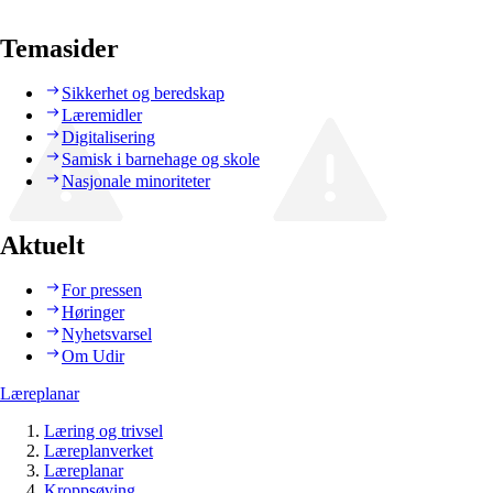
Temasider
Sikkerhet og beredskap
Læremidler
Digitalisering
Samisk i barnehage og skole
Nasjonale minoriteter
Aktuelt
For pressen
Høringer
Nyhetsvarsel
Om Udir
Læreplanar
Læring og trivsel
Læreplanverket
Læreplanar
Kroppsøving