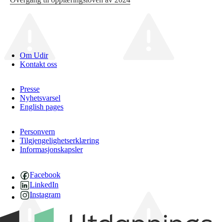
Om Udir
Kontakt oss
Presse
Nyhetsvarsel
English pages
Personvern
Tilgjengelighetserklæring
Informasjonskapsler
Facebook
LinkedIn
Instagram