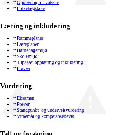
Opplæring for voksne
Folkehøgskole
Læring og inkludering
Rammeplaner
Læreplaner
Barnehagemiljø
Skolemiljø
Tilpasset opplæring og inkludering
Fravær
Vurdering
Eksamen
Prøver
Standpunkt- og underveisvurdering
Vitnemål og kompetansebevis
Tall og forskning