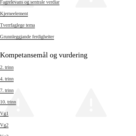
Fagrelevans og sentrale verdiar
Kjerneelement
Tverrfaglege tema
Grunnleggjande ferdigheiter
Kompetansemål og vurdering
2. trinn
4. trinn
7. trinn
10. trinn
Vg1
Vg2