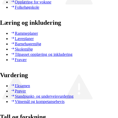
Opplæring for voksne
Folkehøgskole
Læring og inkludering
Rammeplaner
Læreplaner
Barnehagemiljø
Skolemiljø
Tilpasset opplæring og inkludering
Fravær
Vurdering
Eksamen
Prøver
Standpunkt- og underveisvurdering
Vitnemål og kompetansebevis
Tall og forskning