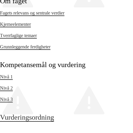
Om faget
Fagets relevans og sentrale verdier
Kjerneelementer
Tverrfaglige temaer
Grunnleggende ferdigheter
Kompetansemål og vurdering
Nivå 1
Nivå 2
Nivå 3
Vurderingsordning