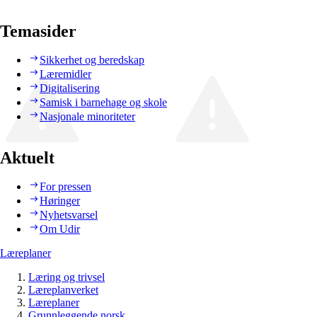
Temasider
Sikkerhet og beredskap
Læremidler
Digitalisering
Samisk i barnehage og skole
Nasjonale minoriteter
Aktuelt
For pressen
Høringer
Nyhetsvarsel
Om Udir
Læreplaner
Læring og trivsel
Læreplanverket
Læreplaner
Grunnleggende norsk