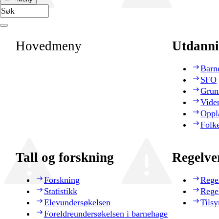
Hovedmeny
Utdanni
Barn
SFO
Grun
Vide
Oppl
Folk
Tall og forskning
Regelve
Forskning
Rege
Statistikk
Rege
Elevundersøkelsen
Tilsy
Foreldreundersøkelsen i barnehage