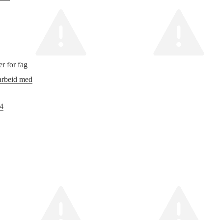
r for fag
 arbeid med
24