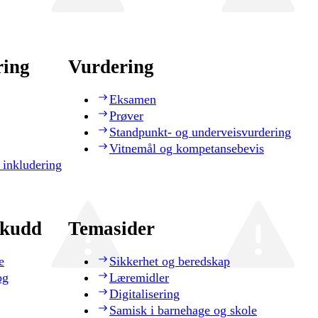
ring
Vurdering
Eksamen
Prøver
Standpunkt- og underveisvurdering
Vitnemål og kompetansebevis
 inkludering
skudd
Temasider
e
Sikkerhet og beredskap
og
Læremidler
Digitalisering
Samisk i barnehage og skole