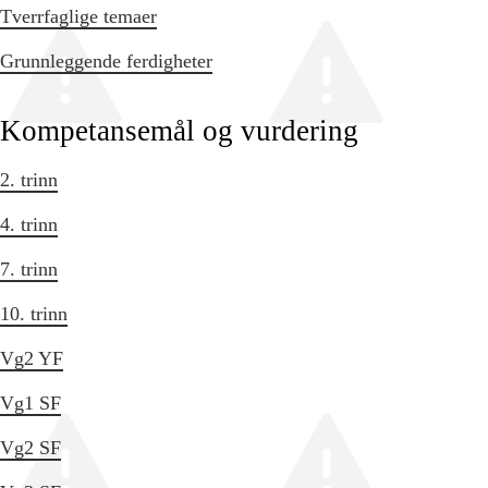
Tverrfaglige temaer
Grunnleggende ferdigheter
Kompetansemål og vurdering
2. trinn
4. trinn
7. trinn
10. trinn
Vg2 YF
Vg1 SF
Vg2 SF