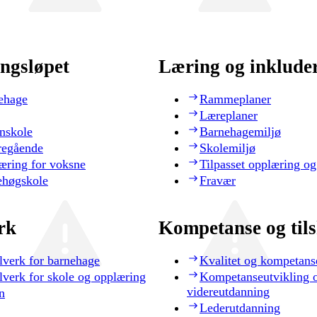
ngsløpet
Læring og inklude
ehage
Rammeplaner
Læreplaner
nskole
Barnehagemiljø
regående
Skolemiljø
æring for voksne
Tilpasset opplæring og
ehøgskole
Fravær
rk
Kompetanse og til
lverk for barnehage
Kvalitet og kompetans
lverk for skole og opplæring
Kompetanseutvikling 
videreutdanning
n
Lederutdanning