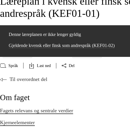
Læreplan i kvensk eller finsk 
andrespråk (KEF01‑01)
Denne læreplanen er ikke lenger gyldig
Gjeldende kvensk eller finsk som andrespråk (KEF01‑02)
Språk
Last ned
Del
Til overordnet del
Om faget
Fagets relevans og sentrale verdier
Kjerneelementer