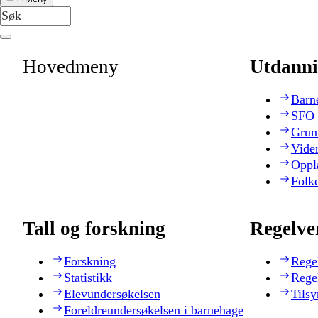
Hovedmeny
Utdanni
Barn
SFO
Grun
Vide
Oppl
Folk
Tall og forskning
Regelve
Forskning
Rege
Statistikk
Rege
Elevundersøkelsen
Tilsy
Foreldreundersøkelsen i barnehage