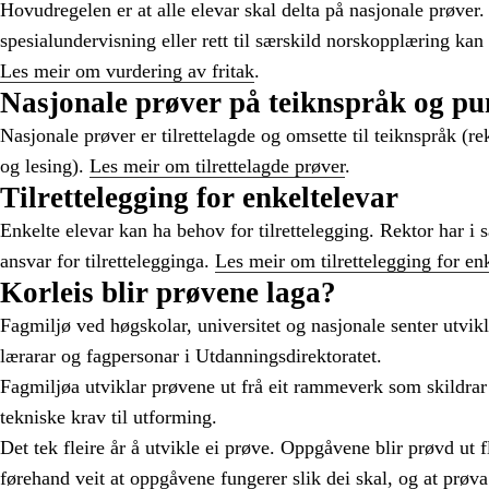
Hovudregelen er at alle elevar skal delta på nasjonale prøver. 
spesialundervisning eller rett til særskild norskopplæring kan 
Les meir om vurdering av fritak
.
Nasjonale prøver på teiknspråk og pu
Nasjonale prøver er tilrettelagde og omsette til teiknspråk (r
og lesing).
Les meir om tilrettelagde prøver
.
Tilrettelegging for enkeltelevar
Enkelte elevar kan ha behov for tilrettelegging. Rektor har i
ansvar for tilrettelegginga.
Les meir om tilrettelegging for en
Korleis blir prøvene laga?
Fagmiljø ved høgskolar, universitet og nasjonale senter utvi
lærarar og fagpersonar i Utdanningsdirektoratet.
Fagmiljøa utviklar prøvene ut frå eit rammeverk som skildrar 
tekniske krav til utforming.
Det tek fleire år å utvikle ei prøve. Oppgåvene blir prøvd ut fl
førehand veit at oppgåvene fungerer slik dei skal, og at prøva