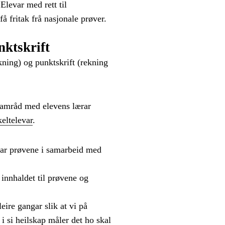
Elevar med rett til
få fritak frå nasjonale prøver.
nktskrift
ekning) og punktskrift (rekning
 samråd med elevens lærar
keltelevar
.
klar prøvene i samarbeid med
innhaldet til prøvene og
eire gangar slik at vi på
 i si heilskap måler det ho skal