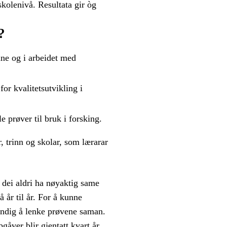
skolenivå. Resultata gir òg
?
ine og i arbeidet med
r kvalitetsutvikling i
le prøver til bruk i forsking.
, trinn og skolar, som lærarar
l dei aldri ha nøyaktig same
 år til år. For å kunne
vendig å lenke prøvene saman.
gåver blir gjentatt kvart år