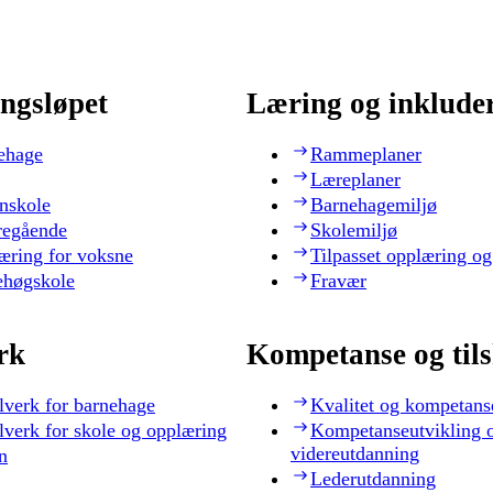
ngsløpet
Læring og inklude
ehage
Rammeplaner
Læreplaner
nskole
Barnehagemiljø
regående
Skolemiljø
æring for voksne
Tilpasset opplæring og
ehøgskole
Fravær
rk
Kompetanse og til
lverk for barnehage
Kvalitet og kompetans
lverk for skole og opplæring
Kompetanseutvikling 
videreutdanning
n
Lederutdanning