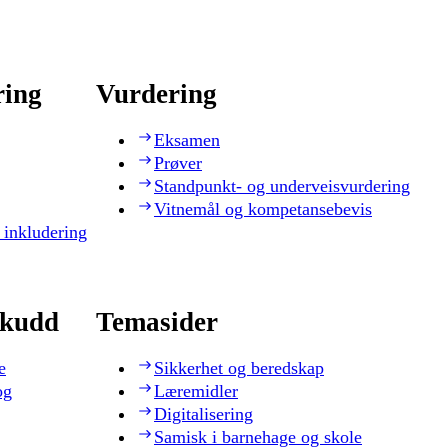
ring
Vurdering
Eksamen
Prøver
Standpunkt- og underveisvurdering
Vitnemål og kompetansebevis
 inkludering
skudd
Temasider
e
Sikkerhet og beredskap
og
Læremidler
Digitalisering
Samisk i barnehage og skole