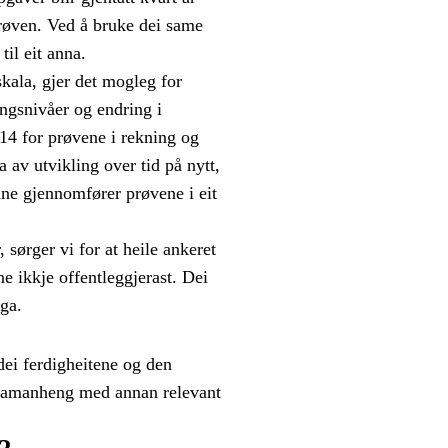
prøven. Ved å bruke dei same
til eit anna.
skala, gjer det mogleg for
ingsnivåer og endring i
014 for prøvene i rekning og
 av utvikling over tid på nytt,
vane gjennomfører prøvene i eit
sørger vi for at heile ankeret
ne ikkje offentleggjerast. Dei
nga.
 dei ferdigheitene og den
i samanheng med annan relevant