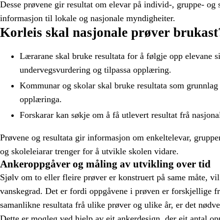
Desse prøvene gir resultat om elevar på individ-, gruppe- og 
informasjon til lokale og nasjonale myndigheiter.
Korleis skal nasjonale prøver brukast
Lærarane skal bruke resultata for å følgje opp elevane s
undervegsvurdering og tilpassa opplæring.
Kommunar og skolar skal bruke resultata som grunnlag fo
opplæringa.
Forskarar kan søkje om å få utlevert resultat frå nasjona
Prøvene og resultata gir informasjon om enkeltelevar, grupper
og skoleleiarar trenger for å utvikle skolen vidare.
Ankeroppgåver og måling av utvikling over tid
Sjølv om to eller fleire prøver er konstruert på same måte, vi
vanskegrad. Det er fordi oppgåvene i prøven er forskjellige frå
samanlikne resultata frå ulike prøver og ulike år, er det nød
Dette er mogleg ved hjelp av eit ankerdesign, der eit antal opp