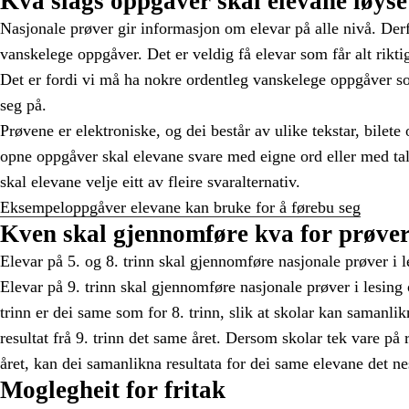
Kva slags oppgåver skal elevane løyse
Nasjonale prøver gir informasjon om elevar på alle nivå. Der
vanskelege oppgåver. Det er veldig få elevar som får alt rikt
Det er fordi vi må ha nokre ordentleg vanskelege oppgåver so
seg på.
Prøvene er elektroniske, og dei består av ulike tekstar, bile
opne oppgåver skal elevane svare med eigne ord eller med ta
skal elevane velje eitt av fleire svaralternativ.
Eksempeloppgåver elevane kan bruke for å førebu seg
Kven skal gjennomføre kva for prøve
Elevar på 5. og 8. trinn skal gjennomføre nasjonale prøver i 
Elevar på 9. trinn skal gjennomføre nasjonale prøver i lesing
trinn er dei same som for 8. trinn, slik at skolar kan samanlik
resultat frå 9. trinn det same året. Dersom skolar tek vare på r
året, kan dei samanlikna resultata for dei same elevane det ne
Moglegheit for fritak