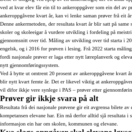
ved at kvar elev får ein til to ankeroppgåver som ein del av 
ankeroppgåvene kvart år, kan vi lenke saman prøver frå eit år 
Denne ankermetoden, der resultata kvart år blir satt på same 
skoler og skoleeigar å vurdere utvikling i fordeling på meistr
gjennomsnitt over tid. Måling av utvikling over tid starta i 2
engelsk, og i 2016 for prøven i lesing. Frå 2022 starta målinga
fordi nasjonale prøver er laga etter nytt læreplanverk og ele
nytt gjennomføringssystem.
Ved å bytte ut omtrent 20 prosent av ankeroppgåvene kvart år, 
blir nytt kvart femte år. Det er likevel viktig at ankeroppgåve
vil difor ikkje vere synlege i PAS – prøver etter gjennomføri
Prøver gir ikkje svara på alt
Resultata frå dei nasjonale prøvene gir eit avgrensa bilete av
kompetansen elevane har. Ein må derfor alltid sjå resultata 
informasjon ein har om skolen, kommunen og elevane.