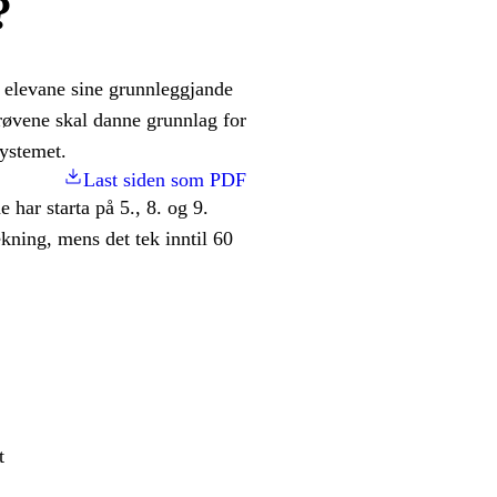
?
 elevane sine grunnleggjande
prøvene skal danne grunnlag for
systemet.
Last siden som PDF
 har starta på 5., 8. og 9.
ekning, mens det tek inntil 60
t