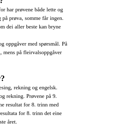
?
for har prøvene både lette og
ig på prøva, somme får ingen.
m dei aller beste kan bryne
te og oppgåver med spørsmål. På
l, mens på fleirvalsoppgåver
r?
lesing, rekning og engelsk.
 og rekning. Prøvene på 9.
ne resultat for 8. trinn med
esultata for 8. trinn det eine
ste året.