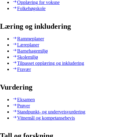
Opplæring for voksne
Folkehøgskole
Læring og inkludering
Rammeplaner
Læreplaner
Barnehagemiljø
Skolemiljø
Tilpasset opplæring og inkludering
Fravær
Vurdering
Eksamen
Prøver
Standpunkt- og underveisvurdering
Vitnemål og kompetansebevis
Tall og forskning