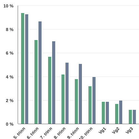
10 %
Bar chart with 2 data series.
Kilde: Wendelborg 2022
The chart has 1 X axis displaying categories.
The chart has 1 Y axis displaying 1. Data ranges from 1.2 to 9.4.
8 %
6 %
4 %
2 %
0 %
6. trinn
9. trinn
Vg2
7. trinn
10. trinn
Vg3
5. trinn
8. trinn
Vg1