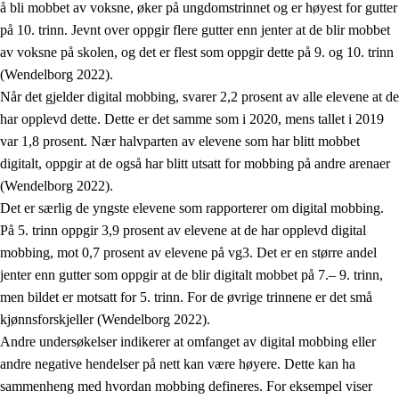
å bli mobbet av voksne, øker på ungdomstrinnet og er høyest for gutter
på 10. trinn. Jevnt over oppgir flere gutter enn jenter at de blir mobbet
av voksne på skolen, og det er flest som oppgir dette på 9. og 10. trinn
(Wendelborg 2022).
Når det gjelder digital mobbing, svarer 2,2 prosent av alle elevene at de
har opplevd dette. Dette er det samme som i 2020, mens tallet i 2019
var 1,8 prosent. Nær halvparten av elevene som har blitt mobbet
digitalt, oppgir at de også har blitt utsatt for mobbing på andre arenaer
(Wendelborg 2022).
Det er særlig de yngste elevene som rapporterer om digital mobbing.
På 5. trinn oppgir 3,9 prosent av elevene at de har opplevd digital
mobbing, mot 0,7 prosent av elevene på vg3. Det er en større andel
jenter enn gutter som oppgir at de blir digitalt mobbet på 7.– 9. trinn,
men bildet er motsatt for 5. trinn. For de øvrige trinnene er det små
kjønnsforskjeller (Wendelborg 2022).
Andre undersøkelser indikerer at omfanget av digital mobbing eller
andre negative hendelser på nett kan være høyere. Dette kan ha
sammenheng med hvordan mobbing defineres. For eksempel viser