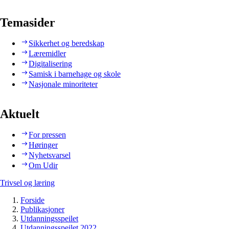
Temasider
Sikkerhet og beredskap
Læremidler
Digitalisering
Samisk i barnehage og skole
Nasjonale minoriteter
Aktuelt
For pressen
Høringer
Nyhetsvarsel
Om Udir
Trivsel og læring
Forside
Publikasjoner
Utdanningsspeilet
Utdanningsspeilet 2022