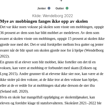
Jenter
Gutter
Kilde: Wendelborg 2022
End of interactive chart.
Mye av mobbingen fanges ikke opp av skolen
Det var ikke noen voksne på skolen som visste om mobbingen, oppgir
36 prosent av dem som har blitt mobbet av medelever. Av dem som
svarer at skolen visste om mobbingen, oppgir 15 prosent at skolen ikke
gjorde noe med det. Det er små forskjeller mellom hva gutter og jenter
svarer når de blir spurt om skolen gjorde noe for å hjelpe (Wendelborg
2022).
En grunn til at elever som blir mobbet, ikke forteller om det til en
voksen, kan være at mobbing er forbundet med skam (Eriksen og
Lyng 2015). Andre grunner til at elevene ikke sier noe, kan være at de
ikke stoler på den voksne, at de ikke tror at den voksne kan hjelpe,
eller at de er redde for at mobbingen skal øke dersom de sier ifra
(Seland mfl. 2020).
Hvis en skole har mangelfull oppfølging av skolemiljøsaker, kan
eleven og foreldre klage til statsforvalteren. Skoleåret 2021–2022 ble