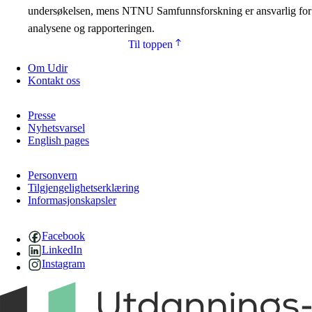
undersøkelsen, mens NTNU Samfunnsforskning er ansvarlig for
analysene og rapporteringen.
Til toppen
Om Udir
Kontakt oss
Presse
Nyhetsvarsel
English pages
Personvern
Tilgjengelighetserklæring
Informasjonskapsler
Facebook
LinkedIn
Instagram