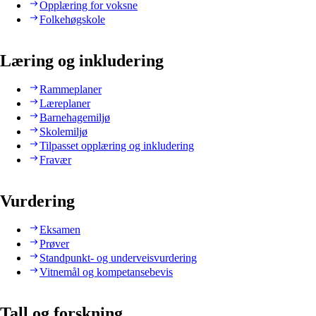
Opplæring for voksne
Folkehøgskole
Læring og inkludering
Rammeplaner
Læreplaner
Barnehagemiljø
Skolemiljø
Tilpasset opplæring og inkludering
Fravær
Vurdering
Eksamen
Prøver
Standpunkt- og underveisvurdering
Vitnemål og kompetansebevis
Tall og forskning