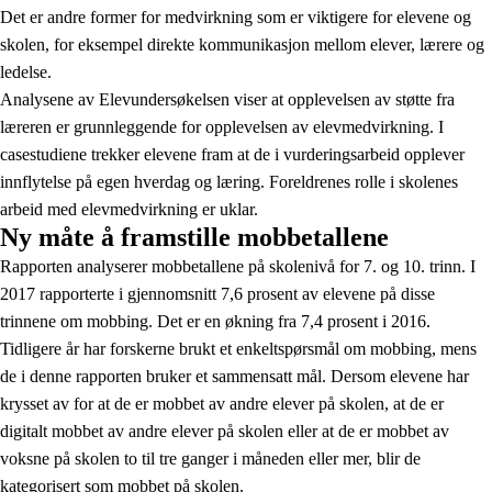
Det er andre former for medvirkning som er viktigere for elevene og
skolen, for eksempel direkte kommunikasjon mellom elever, lærere og
ledelse.
Analysene av Elevundersøkelsen viser at opplevelsen av støtte fra
læreren er grunnleggende for opplevelsen av elevmedvirkning. I
casestudiene trekker elevene fram at de i vurderingsarbeid opplever
innflytelse på egen hverdag og læring. Foreldrenes rolle i skolenes
arbeid med elevmedvirkning er uklar.
Ny måte å framstille mobbetallene
Rapporten analyserer mobbetallene på skolenivå for 7. og 10. trinn. I
2017 rapporterte i gjennomsnitt 7,6 prosent av elevene på disse
trinnene om mobbing. Det er en økning fra 7,4 prosent i 2016.
Tidligere år har forskerne brukt et enkeltspørsmål om mobbing, mens
de i denne rapporten bruker et sammensatt mål. Dersom elevene har
krysset av for at de er mobbet av andre elever på skolen, at de er
digitalt mobbet av andre elever på skolen eller at de er mobbet av
voksne på skolen to til tre ganger i måneden eller mer, blir de
kategorisert som mobbet på skolen.