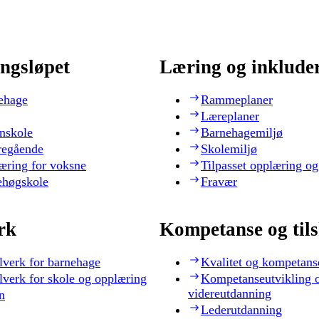
ngsløpet
Læring og inklude
ehage
Rammeplaner
Læreplaner
nskole
Barnehagemiljø
regående
Skolemiljø
æring for voksne
Tilpasset opplæring og
ehøgskole
Fravær
rk
Kompetanse og til
lverk for barnehage
Kvalitet og kompetans
lverk for skole og opplæring
Kompetanseutvikling 
videreutdanning
n
Lederutdanning