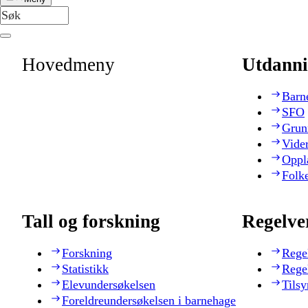
Hovedmeny
Utdanni
Barn
SFO
Grun
Vide
Oppl
Folk
Tall og forskning
Regelve
Forskning
Rege
Statistikk
Rege
Elevundersøkelsen
Tilsy
Foreldreundersøkelsen i barnehage