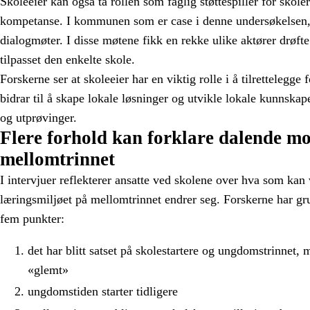
Skoleeier kan også ta rollen som faglig støttespiller for skole
kompetanse. I kommunen som er case i denne undersøkelsen, 
dialogmøter. I disse møtene fikk en rekke ulike aktører drøft
tilpasset den enkelte skole.
Forskerne ser at skoleeier har en viktig rolle i å tilrettelegge
bidrar til å skape lokale løsninger og utvikle lokale kunnskape
og utprøvinger.
Flere forhold kan forklare dalende mo
mellomtrinnet
I intervjuer reflekterer ansatte ved skolene over hva som kan 
læringsmiljøet på mellomtrinnet endrer seg. Forskerne har gru
fem punkter:
det har blitt satset på skolestartere og ungdomstrinnet, 
«glemt»
ungdomstiden starter tidligere