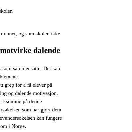
skolen
samfunnet, og som skolen ikke
å motvirke dalende
tes som sammensatte. Det kan
oblemene.
t grep for å få elever på
tting og dalende motivasjon.
ppmerksomme på denne
ersøkelsen som har gjort dem
Elevundersøkelsen kan fungere
t om i Norge.