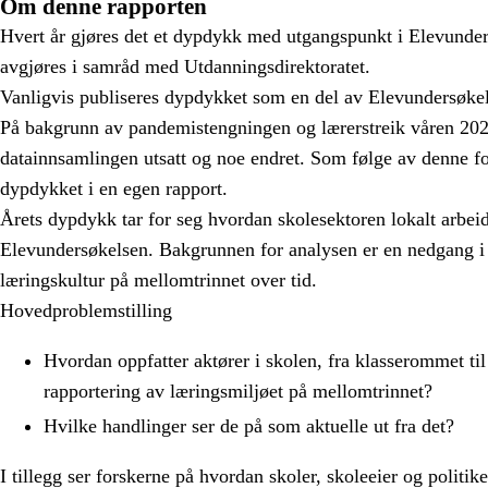
Om denne rapporten
Hvert år gjøres det et dypdykk med utgangspunkt i Elevunde
avgjøres i samråd med Utdanningsdirektoratet.
Vanligvis publiseres dypdykket som en del av Elevundersøke
På bakgrunn av pandemistengningen og lærerstreik våren 202
datainnsamlingen utsatt og noe endret. Som følge av denne fo
dypdykket i en egen rapport.
Årets dypdykk tar for seg hvordan skolesektoren lokalt arbeid
Elevundersøkelsen. Bakgrunnen for analysen er en nedgang i 
læringskultur på mellomtrinnet over tid.
Hovedproblemstilling
Hvordan oppfatter aktører i skolen, fra klasserommet til 
rapportering av læringsmiljøet på mellomtrinnet?
Hvilke handlinger ser de på som aktuelle ut fra det?
I tillegg ser forskerne på hvordan skoler, skoleeier og politi