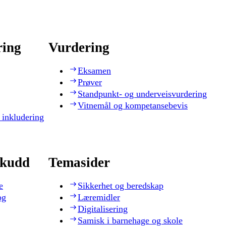
ring
Vurdering
Eksamen
Prøver
Standpunkt- og underveisvurdering
Vitnemål og kompetansebevis
 inkludering
skudd
Temasider
e
Sikkerhet og beredskap
og
Læremidler
Digitalisering
Samisk i barnehage og skole