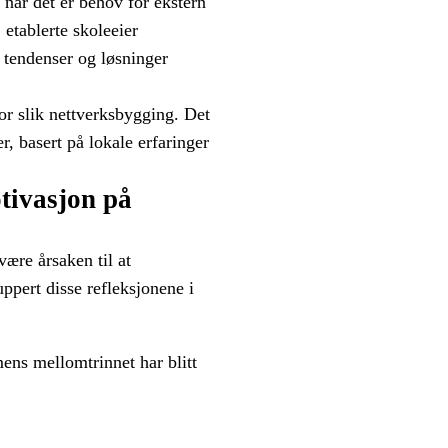
r når det er behov for ekstern
etablerte skoleeier
e tendenser og løsninger
 for slik nettverksbygging. Det
r, basert på lokale erfaringer
tivasjon på
være årsaken til at
ppert disse refleksjonene i
mens mellomtrinnet har blitt