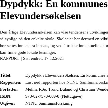
Dypdykk: En kommunes
Elevundersøkelsen
Den årlige Elevundersøkelsen kan vise tendenser i utviklinge
så synlige på den enkelte skole. Skoleeier har dermed en vikti
bør settes inn ekstra innsats, og ved å trekke inn aktuelle 
kan finne gode lokale løsninger.
RAPPORT
Sist endret: 17.12.2021
Tittel:
Dypdykk i Elevundersøkelsen: En kommunes a
Rapporten:
Last ned rapporten hos NTNU Samfunnsforsk
Forfatter:
Melina Røe, Trond Buland og Christian Wende
ISBN:
978-82-7570-669-8 (Nettutgave)
Utgiver:
NTNU Samfunnsforskning