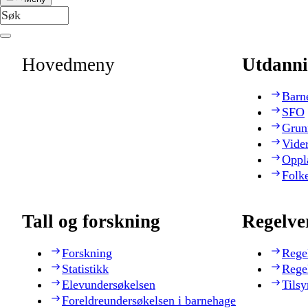
Hovedmeny
Utdanni
Barn
SFO
Grun
Vide
Oppl
Folk
Tall og forskning
Regelve
Forskning
Rege
Statistikk
Rege
Elevundersøkelsen
Tilsy
Foreldreundersøkelsen i barnehage