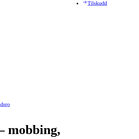
Tilskudd
idsro
 – mobbing,