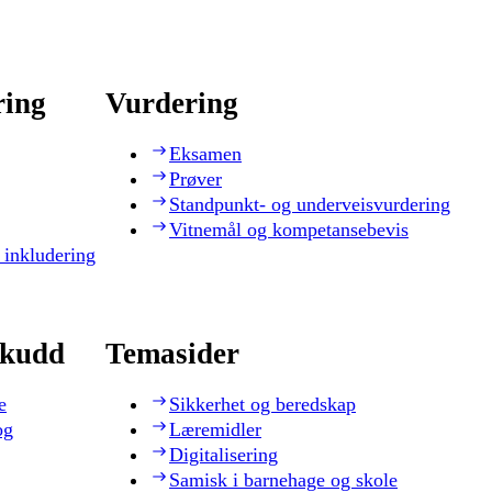
ring
Vurdering
Eksamen
Prøver
Standpunkt- og underveisvurdering
Vitnemål og kompetansebevis
 inkludering
skudd
Temasider
e
Sikkerhet og beredskap
og
Læremidler
Digitalisering
Samisk i barnehage og skole