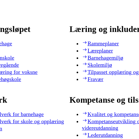
ngsløpet
Læring og inklude
ehage
Rammeplaner
Læreplaner
nskole
Barnehagemiljø
regående
Skolemiljø
æring for voksne
Tilpasset opplæring og
ehøgskole
Fravær
rk
Kompetanse og til
lverk for barnehage
Kvalitet og kompetans
lverk for skole og opplæring
Kompetanseutvikling 
videreutdanning
n
Lederutdanning