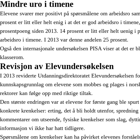
Mindre uro i timene
Elevene svarer mer positivt på spørsmålene om arbeidsro sa
prosent er litt eller helt enig i at det er god arbeidsro i time
prosentpoeng siden 2013. 14 prosent er litt eller helt uenig i
arbeidsro i timene. I 2013 var denne andelen 25 prosent.
Også den internasjonale undersøkelsen PISA viser at det er bl
klasserom.
Revisjon av Elevundersøkelsen
I 2013 reviderte Utdanningsdirektoratet Elevundersøkelsen fo
kunnskapsgrunnlag om elevene som mobbes og plages i norsk 
rektorer kan følge opp med riktige tiltak.
Den største endringen var at elevene for første gang ble spurt
konkrete krenkelser: erting, det å bli holdt utenfor, spredning 
kommentarer om utseende, fysiske krenkelser som slag, dyttin
informasjon vi ikke har hatt tidligere.
Spørsmålene om krenkelser kan ha påvirket elevenes forståe