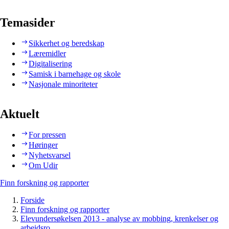
Temasider
Sikkerhet og beredskap
Læremidler
Digitalisering
Samisk i barnehage og skole
Nasjonale minoriteter
Aktuelt
For pressen
Høringer
Nyhetsvarsel
Om Udir
Finn forskning og rapporter
Forside
Finn forskning og rapporter
Elevundersøkelsen 2013 - analyse av mobbing, krenkelser og
arbeidsro