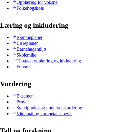
Opplæring for voksne
Folkehøgskole
Læring og inkludering
Rammeplaner
Læreplaner
Barnehagemiljø
Skolemiljø
Tilpasset opplæring og inkludering
Fravær
Vurdering
Eksamen
Prøver
Standpunkt- og underveisvurdering
Vitnemål og kompetansebevis
Tall og forskning