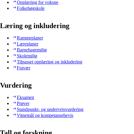
Opplæring for voksne
Folkehøgskole
Læring og inkludering
Rammeplaner
Læreplaner
Barnehagemiljø
Skolemiljø
Tilpasset opplæring og inkludering
Fravær
Vurdering
Eksamen
Prøver
Standpunkt- og underveisvurdering
Vitnemål og kompetansebevis
Tall og forskning