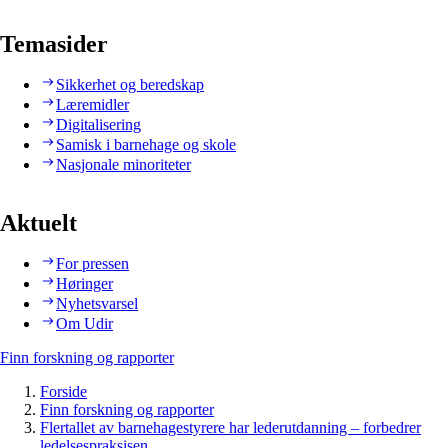
Temasider
Sikkerhet og beredskap
Læremidler
Digitalisering
Samisk i barnehage og skole
Nasjonale minoriteter
Aktuelt
For pressen
Høringer
Nyhetsvarsel
Om Udir
Finn forskning og rapporter
Forside
Finn forskning og rapporter
Flertallet av barnehagestyrere har lederutdanning – forbedrer
ledelsespraksisen