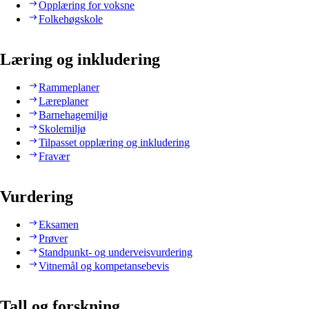
Opplæring for voksne
Folkehøgskole
Læring og inkludering
Rammeplaner
Læreplaner
Barnehagemiljø
Skolemiljø
Tilpasset opplæring og inkludering
Fravær
Vurdering
Eksamen
Prøver
Standpunkt- og underveisvurdering
Vitnemål og kompetansebevis
Tall og forskning