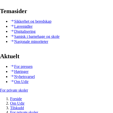
Temasider
Sikkerhet og beredskap
Læremidler
Digitalisering
Samisk i barnehage og skole
Nasjonale minoriteter
Aktuelt
For pressen
Høringer
Nyhetsvarsel
Om Udir
For private skoler
Forside
Om Udir
Tilskudd
For private skoler